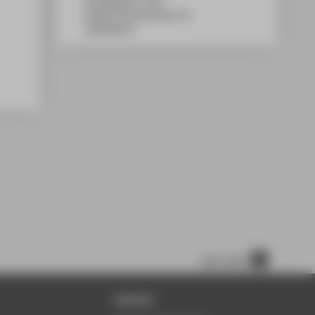
WH Gebäude C, 168
Wilhelminenhofstraße 75A
12459
Berlin
nach oben
Service