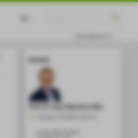
DE
EN
Informationen für
Kontakt
Prof. Dr.-Ing. Sebastian Götz
Sebastian.Goetz@HTW-Berlin.de
Campus Wilhelminenhof