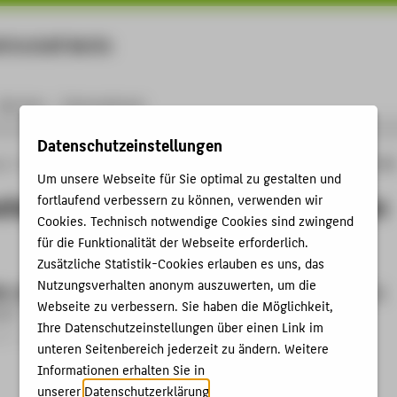
rtschaft Berlin
Menu
Karriere
International
Datenschutzeinstellungen
ng
Online-Forschungskatalog
Mitgliedschaften von Prof. Dr.-Ing. Sebastian Götz
Um unsere Webseite für Sie optimal zu gestalten und
chaften von Prof. Dr.-Ing. Sebastian
fortlaufend verbessern zu können, verwenden wir
Cookies. Technisch notwendige Cookies sind zwingend
für die Funktionalität der Webseite erforderlich.
Zusätzliche Statistik-Cookies erlauben es uns, das
Nutzungsverhalten anonym auszuwerten, um die
M - Deutscher Verband für Materialforschung und -prüfung e. V.
Webseite zu verbessern. Sie haben die Möglichkeit,
2017
Ihre Datenschutzeinstellungen über einen Link im
t › Beirat / Arbeitskreis › 2017
unteren Seitenbereich jederzeit zu ändern. Weitere
Informationen erhalten Sie in
unserer
Datenschutzerklärung
.