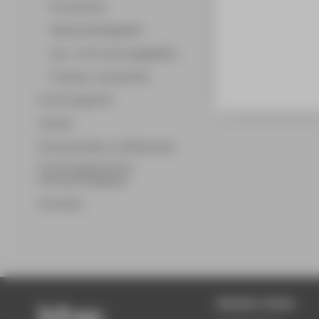
Promotionen
Wissenschaftsgebiete
Lehr- und Forschungsgebiete
Professor_innenprofile
Forschungsprofil
Transfer
Partnerschaften und Netzwerke
Forschungsservice für
Hochschulmitglieder
Promotion
Beliebte Seiten