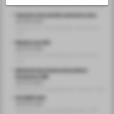
STUDIENINTERESSIERTE
Mitgliedschaft › Fachgesellschaft / Verband › 2024
STUDIERENDE
Federation of the scientific engineering unions
UNTERNEHMEN
seit 09.01.2023
Mitgliedschaft › Expertengruppe / Kommission ›
ALUMNI
2023
PRESSE
Mitglied in der FGSV
BESCHÄFTIGTE
seit 02.01.2023
Mitgliedschaft › Expertengruppe / Kommission ›
2023
BELIEBTE SEITEN
Mitglied bei dem Verkehrsverbund Berlin-
DIGITALE DIENSTE
Brandenburg (VBB)
SERVICE
seit 01.01.2023
Mitgliedschaft › Fachgesellschaft / Verband › 2023
6th ICMSET 2022
seit 03.01.2022
Mitgliedschaft › Sonstige Mitgliedschaft › 2022