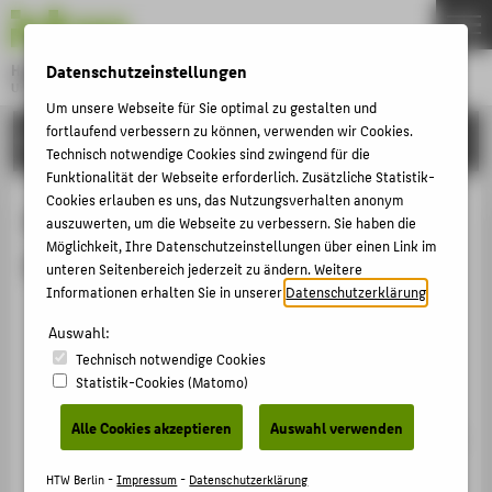
DE
EN
Datenschutzeinstellungen
Hochschule für Technik und Wirtschaft Berlin
University of Applied Sciences
Menu
Um unsere Webseite für Sie optimal zu gestalten und
THEMEN
fortlaufend verbessern zu können, verwenden wir Cookies.
FORSCHUNG
Technisch notwendige Cookies sind zwingend für die
HOCHSCHULE
Funktionalität der Webseite erforderlich. Zusätzliche Statistik-
Cookies erlauben es uns, das Nutzungsverhalten anonym
CAMPUS
Mitgliedschaften von Prof. Dr.-Ing.
auszuwerten, um die Webseite zu verbessern. Sie haben die
STUDIUM
Möglichkeit, Ihre Datenschutzeinstellungen über einen Link im
Borislav Hristov
unteren Seitenbereich jederzeit zu ändern. Weitere
LEHRE
Informationen erhalten Sie in unserer
Datenschutzerklärung
.
Mitglied im Vorstandsausschuss „Erwachsene“ des
FORSCHUNG
Auswahl:
Deutschen Verkehrssicherheitsrates (DVR)
KARRIERE
Technisch notwendige Cookies
seit 17.10.2024
Statistik-Cookies (Matomo)
INTERNATIONAL
Mitgliedschaft › Beirat / Arbeitskreis › 2024
Alle Cookies akzeptieren
Auswahl verwenden
Mitglied in der Forschungsgesellschaft für Straßen-
und Verkehrswesen (FGSV)
INFORMATIONEN FÜR
HTW Berlin -
Impressum
-
Datenschutzerklärung
seit 01.01.2024