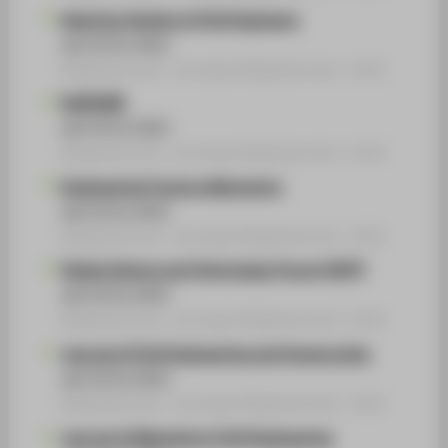
American Society of Civil Engineers
seit 03.01.2022
Mitgliedschaft › Sonstige Mitgliedschaft › 2022
ELSEVIER
seit 03.01.2022
Mitgliedschaft › Sonstige Mitgliedschaft › 2022
Engineering Fracture Mechanics
seit 03.01.2022
Mitgliedschaft › Sonstige Mitgliedschaft › 2022
Global Science and Technology Forum (GSTF)
seit 03.01.2022
Mitgliedschaft › Sonstige Mitgliedschaft › 2022
Journal of Civil Engineering and Construction
seit 03.01.2022
Mitgliedschaft › Sonstige Mitgliedschaft › 2022
Journal of Materials in Civil Engineering