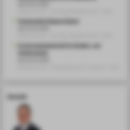
seit 03.01.2022
Mitgliedschaft › Sonstige Mitgliedschaft › 2022
Transportation Research Board
seit 01.01.2022
Mitgliedschaft › Sonstige Mitgliedschaft › 2022
Forschungsgesellschaft für Straßen- und
Verkehrswesen
seit 01.01.2016
Mitgliedschaft › Fachgesellschaft / Verband › 2016
Kontakt