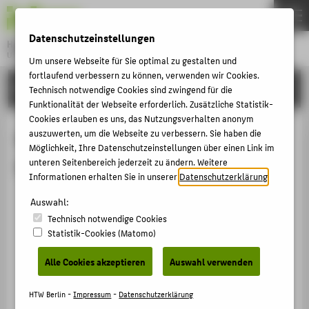
DE
EN
Datenschutzeinstellungen
Hochschule für Technik und Wirtschaft Berlin
University of Applied Sciences
Um unsere Webseite für Sie optimal zu gestalten und
Menu
fortlaufend verbessern zu können, verwenden wir Cookies.
THEMEN
FORSCHUNG
Technisch notwendige Cookies sind zwingend für die
HOCHSCHULE
Funktionalität der Webseite erforderlich. Zusätzliche Statistik-
Cookies erlauben es uns, das Nutzungsverhalten anonym
CAMPUS
Mitgliedschaften von Prof. Dr.-Ing.
auszuwerten, um die Webseite zu verbessern. Sie haben die
Möglichkeit, Ihre Datenschutzeinstellungen über einen Link im
STUDIUM
habil. Birgit Müller
unteren Seitenbereich jederzeit zu ändern. Weitere
LEHRE
Informationen erhalten Sie in unserer
Datenschutzerklärung
.
Kommission Innenraumlufthygiene (IRK)
FORSCHUNG
Auswahl:
01.02.2022 - 31.01.2025
Technisch notwendige Cookies
KARRIERE
Mitgliedschaft › Expertengruppe / Kommission ›
Statistik-Cookies (Matomo)
INTERNATIONAL
2022
Alle Cookies akzeptieren
Auswahl verwenden
Beirats Mitglied der BAM Umwelt
01.03.2016 - 31.03.2024
INFORMATIONEN FÜR
HTW Berlin -
Impressum
-
Datenschutzerklärung
Mitgliedschaft › Beirat / Arbeitskreis › 2016