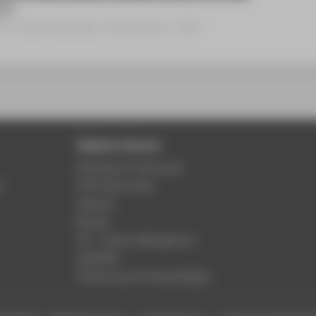
2021
aft › Expertengruppe / Kommission › 2021
Digitale Dienste
Phishing & IT-Sicherheit
r
HTW Campus App
Webmail
Moodle
LSF - Campus Management
WebOPAC
HTW.Intranet für Beschäftigte