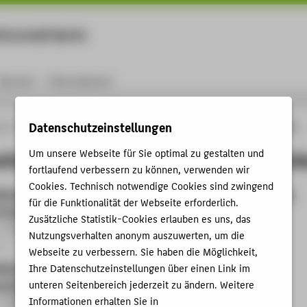
rtschaft Berlin
Menu
Karriere
International
Datenschutzeinstellungen
ng
Online-Forschungskatalog
Mitgliedschaften von Prof. Dr. Christiane Becker
chaften von Prof. Dr. Christiane Beck
Um unsere Webseite für Sie optimal zu gestalten und
fortlaufend verbessern zu können, verwenden wir
Cookies. Technisch notwendige Cookies sind zwingend
liches Komitee des Optica Advanced Photonics Congress, Solar,
für die Funktionalität der Webseite erforderlich.
 Thermal Photonics (SOLITH)
Zusätzliche Statistik-Cookies erlauben es uns, das
- 31.05.2025
Nutzungsverhalten anonym auszuwerten, um die
aft › Expertengruppe / Kommission › 2025
Webseite zu verbessern. Sie haben die Möglichkeit,
liches Komitees der European Photovoltaics Solar Energy
Ihre Datenschutzeinstellungen über einen Link im
and Exhibition (EUPVSEC)
unteren Seitenbereich jederzeit zu ändern. Weitere
Informationen erhalten Sie in
- 28.02.2025