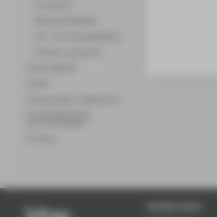
Promotionen
Wissenschaftsgebiete
Lehr- und Forschungsgebiete
Professor_innenprofile
Forschungsprofil
Transfer
Partnerschaften und Netzwerke
Forschungsservice für
Hochschulmitglieder
Promotion
Beliebte Seiten