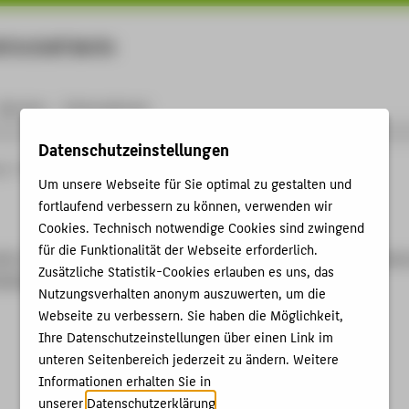
rtschaft Berlin
Menu
Karriere
International
Datenschutzeinstellungen
ng
Online-Forschungskatalog
person
Um unsere Webseite für Sie optimal zu gestalten und
fortlaufend verbessern zu können, verwenden wir
Cookies. Technisch notwendige Cookies sind zwingend
für die Funktionalität der Webseite erforderlich.
id] of the type [String] is missing for the route GET /view/m
Zusätzliche Statistik-Cookies erlauben es uns, das
DC06587CC_8D2D42980050_6A75997B_EBD9DF6C70
Nutzungsverhalten anonym auszuwerten, um die
Webseite zu verbessern. Sie haben die Möglichkeit,
Ihre Datenschutzeinstellungen über einen Link im
unteren Seitenbereich jederzeit zu ändern. Weitere
Informationen erhalten Sie in
unserer
Datenschutzerklärung
.