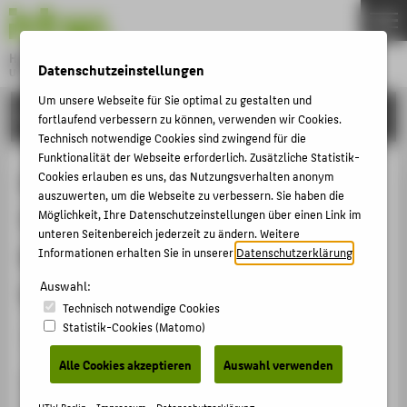
DE
EN
Hochschule für Technik und Wirtschaft Berlin
Datenschutzeinstellungen
University of Applied Sciences
Menu
Um unsere Webseite für Sie optimal zu gestalten und
THEMEN
FORSCHUNG
fortlaufend verbessern zu können, verwenden wir Cookies.
HOCHSCHULE
Technisch notwendige Cookies sind zwingend für die
Funktionalität der Webseite erforderlich. Zusätzliche Statistik-
CAMPUS
Deutsch-Äthiopische Initiative zur
Cookies erlauben es uns, das Nutzungsverhalten anonym
auszuwerten, um die Webseite zu verbessern. Sie haben die
STUDIUM
Verstetigung eines internationalen
Möglichkeit, Ihre Datenschutzeinstellungen über einen Link im
LEHRE
unteren Seitenbereich jederzeit zu ändern. Weitere
Netzwerkes aus Wissenschaft und
Informationen erhalten Sie in unserer
Datenschutzerklärung
.
FORSCHUNG
Auswahl:
Wirtschaft (HTW East-AfricaHub)
KARRIERE
Technisch notwendige Cookies
INTERNATIONAL
Statistik-Cookies (Matomo)
Forschungsprojekt
Alle Cookies akzeptieren
Auswahl verwenden
Das Projekt soll die internationale Zusammenarbeit der
INFORMATIONEN FÜR
HTW durch die Bildung von neuen Kooperationen auf