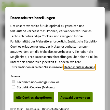
DE
EN
Hochschule für Technik und Wirtschaft Berlin
Datenschutzeinstellungen
University of Applied Sciences
Menu
Um unsere Webseite für Sie optimal zu gestalten und
THEMEN
FORSCHUNG
fortlaufend verbessern zu können, verwenden wir Cookies.
Technisch notwendige Cookies sind zwingend für die
HOCHSCHULE
Funktionalität der Webseite erforderlich. Zusätzliche Statistik-
CAMPUS
Cookies erlauben es uns, das Nutzungsverhalten anonym
Unterstützung der besten
auszuwerten, um die Webseite zu verbessern. Sie haben die
STUDIUM
Möglichkeit, Ihre Datenschutzeinstellungen über einen Link im
Studierenden an der GIU AS mittels
unteren Seitenbereich jederzeit zu ändern. Weitere
LEHRE
Informationen erhalten Sie in unserer
Datenschutzerklärung
.
Stipendienvergabe (GIUStip21)
FORSCHUNG
Auswahl:
KARRIERE
MOB (Wissenschaftliche Mobilität)
Technisch notwendige Cookies
Statistik-Cookies (Matomo)
INTERNATIONAL
Die Verbindung aus akademischer Lehre und praxisnaher
Alle Cookies akzeptieren
Auswahl verwenden
Projektarbeit gilt als Erfolgsrezept der deutschen
INFORMATIONEN FÜR
Fachhochschulen.
HTW Berlin -
Impressum
-
Datenschutzerklärung