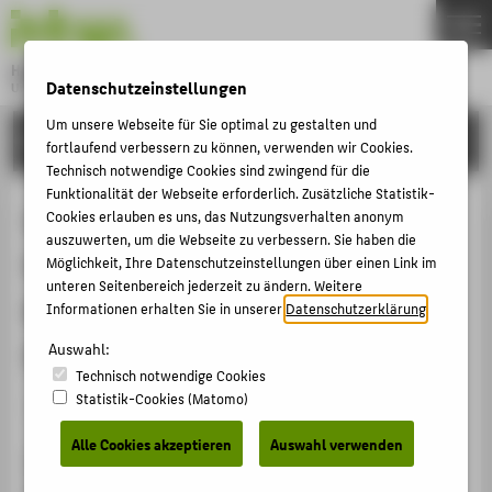
DE
EN
Hochschule für Technik und Wirtschaft Berlin
Datenschutzeinstellungen
University of Applied Sciences
Menu
Um unsere Webseite für Sie optimal zu gestalten und
THEMEN
FORSCHUNG
fortlaufend verbessern zu können, verwenden wir Cookies.
HOCHSCHULE
Technisch notwendige Cookies sind zwingend für die
Funktionalität der Webseite erforderlich. Zusätzliche Statistik-
CAMPUS
Umweltfreundliche und
Cookies erlauben es uns, das Nutzungsverhalten anonym
auszuwerten, um die Webseite zu verbessern. Sie haben die
STUDIUM
funktionsoptimierte
Möglichkeit, Ihre Datenschutzeinstellungen über einen Link im
LEHRE
unteren Seitenbereich jederzeit zu ändern. Weitere
Menstruationsunterwäsche
Informationen erhalten Sie in unserer
Datenschutzerklärung
.
FORSCHUNG
(UfoMesche)
Auswahl:
KARRIERE
Technisch notwendige Cookies
INTERNATIONAL
Statistik-Cookies (Matomo)
Forschungsprojekt
Alle Cookies akzeptieren
Auswahl verwenden
Das Ziel des Forschungsvorhabens „Ufomesche“ lautet,
INFORMATIONEN FÜR
umweltfreundliche und funktionsoptimierte