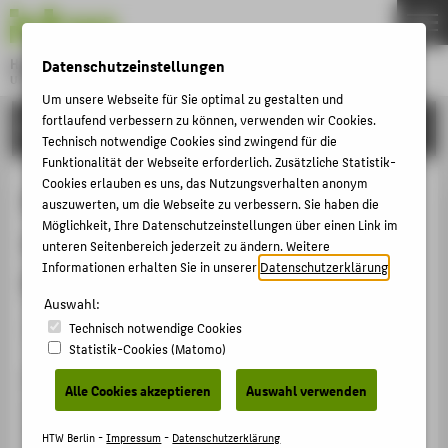
DE
EN
Datenschutzeinstellungen
Hochschule für Technik und Wirtschaft Berlin
University of Applied Sciences
Menu
Um unsere Webseite für Sie optimal zu gestalten und
THEMEN
fortlaufend verbessern zu können, verwenden wir Cookies.
FORSCHUNG
Technisch notwendige Cookies sind zwingend für die
HOCHSCHULE
Funktionalität der Webseite erforderlich. Zusätzliche Statistik-
Cookies erlauben es uns, das Nutzungsverhalten anonym
CAMPUS
Europe and the Developing World
auszuwerten, um die Webseite zu verbessern. Sie haben die
STUDIUM
Möglichkeit, Ihre Datenschutzeinstellungen über einen Link im
with a Special Focus on the MDGs
unteren Seitenbereich jederzeit zu ändern. Weitere
LEHRE
Informationen erhalten Sie in unserer
Datenschutzerklärung
.
(MIDE Summer School (BMZ))
FORSCHUNG
Auswahl:
KARRIERE
Forschungsprojekt
Technisch notwendige Cookies
Statistik-Cookies (Matomo)
INTERNATIONAL
Die Veranstaltung "Summer School/Alumnitreffen 2011
Alle Cookies akzeptieren
Auswahl verwenden
und 2012" ist für Alumni und Studierende des Master-
INFORMATIONEN FÜR
Studienganges International and Development
HTW Berlin -
Impressum
-
Datenschutzerklärung