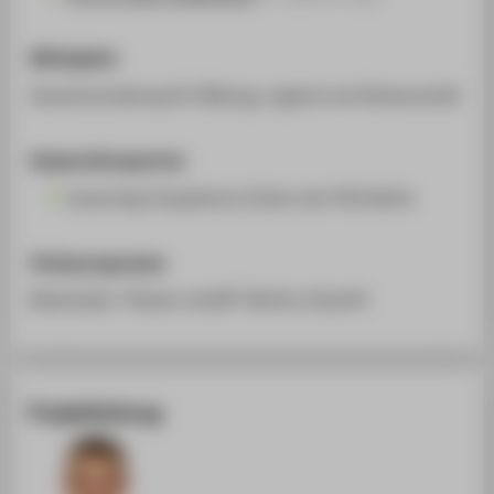
Mittelgeber
Senatsverwaltung für Bildung, Jugend und Wissenschaft
Kooperationspartner
eLearning Competence Center der HTW Berlin
Förderprogramme
Masterplan "Wissen schafft" Berlins Zukunft!
Projektleitung