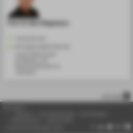
Prof. Dr. Bert Stegemann
+49 30 5019-3237
Bert.Stegemann@HTW-Berlin.de
Campus Wilhelminenhof
WH Gebäude C, 216
Wilhelminenhofstraße 75A
12459
Berlin
nach oben
© HTW Berlin
Impressum
Datenschutzhinweise
Barrierefreiheit
Gebärdensprache
Leichte Sprache
Datenschutzeinstellungen ändern