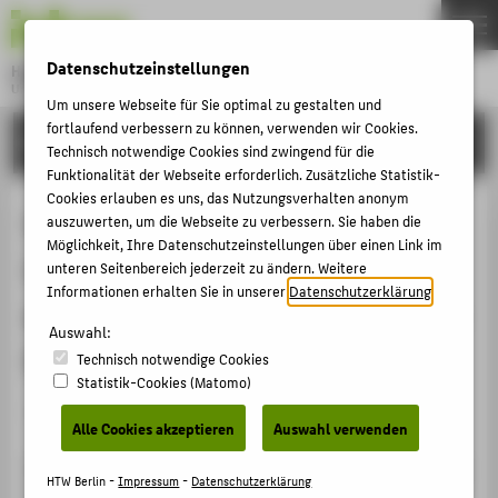
DE
EN
Datenschutzeinstellungen
Hochschule für Technik und Wirtschaft Berlin
University of Applied Sciences
Um unsere Webseite für Sie optimal zu gestalten und
Menu
fortlaufend verbessern zu können, verwenden wir Cookies.
THEMEN
FORSCHUNG
Technisch notwendige Cookies sind zwingend für die
HOCHSCHULE
Funktionalität der Webseite erforderlich. Zusätzliche Statistik-
Cookies erlauben es uns, das Nutzungsverhalten anonym
CAMPUS
Umsetzung eines interaktiven
auszuwerten, um die Webseite zu verbessern. Sie haben die
Möglichkeit, Ihre Datenschutzeinstellungen über einen Link im
STUDIUM
Lehrkonzepts unter Verwendung
unteren Seitenbereich jederzeit zu ändern. Weitere
LEHRE
Informationen erhalten Sie in unserer
Datenschutzerklärung
.
eines Classroom Response Systems
FORSCHUNG
Auswahl:
(Clicker) (Clicker)
Technisch notwendige Cookies
KARRIERE
Statistik-Cookies (Matomo)
INTERNATIONAL
Forschungsprojekt
Alle Cookies akzeptieren
Auswahl verwenden
Konzentration und Aufnahmefähigkeit der Studierenden
INFORMATIONEN FÜR
HTW Berlin -
Impressum
-
Datenschutzerklärung
lassen in Lehrveranstaltungen nach ca. 20min. deutlich