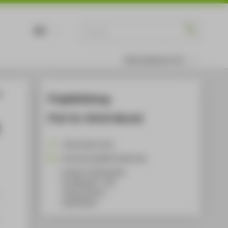
DE
EN
Informationen für
d
Projektleitung
Prof. Dr. Ulrich Wurzel
+49 30 5019-2313
Ulrich.Wurzel@HTW-Berlin.de
Campus Treskowallee
TA Gebäude C, 736
Treskowallee 8
10318
Berlin