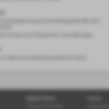
ner
 Entwicklungsforschung und Entwicklungspolitik (IEE), Ruhr-
 Bochum
rise Promotion and Training Center, Universität Leipzig
e
 zur Betreuung und Bindung ausländischer Alumni
Digitale Dienste
Service
Phishing & IT-Sicherheit
Studierenden