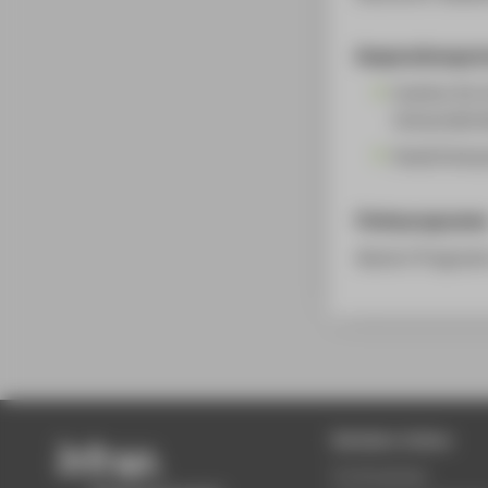
Kooperationspart
Institut für
Universität
Small Enterp
Förderprogramm
Alumni-Programm
Beliebte Seiten
Studiengänge