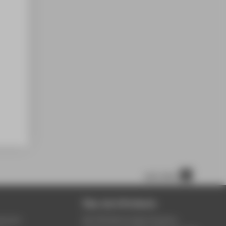
nach oben
Über die HTW Berlin
service
Die HTW Berlin bietet Studium,