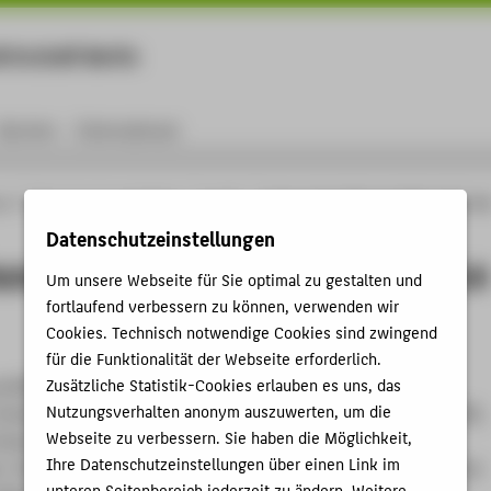
rtschaft Berlin
Menu
Karriere
International
ng
Online-Forschungskatalog
Projekte
Summer School/Alumnitreffen 2013 un
Datenschutzeinstellungen
chool/Alumnitreffen 2013 und 2014
Um unsere Webseite für Sie optimal zu gestalten und
fortlaufend verbessern zu können, verwenden wir
Cookies. Technisch notwendige Cookies sind zwingend
für die Funktionalität der Webseite erforderlich.
Zusätzliche Statistik-Cookies erlauben es uns, das
l/Alumnitreffen 2013 und 2014 war für Alumni und
Nutzungsverhalten anonym auszuwerten, um die
Studiengänge International and Development Economics (MIDE,
Webseite zu verbessern. Sie haben die Möglichkeit,
mall Enterprise Promotion and Training (SEPT, Universität
Ihre Datenschutzeinstellungen über einen Link im
rt. Die jeweils dreitägigen Workshops beschäftigten sich mit den
unteren Seitenbereich jederzeit zu ändern. Weitere