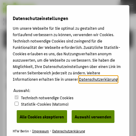
DE
EN
Datenschutzeinstellungen
Hochschule für Technik und Wirtschaft Berlin
University of Applied Sciences
Um unsere Webseite für Sie optimal zu gestalten und
Menu
fortlaufend verbessern zu können, verwenden wir Cookies.
THEMEN
FORSCHUNG
Technisch notwendige Cookies sind zwingend für die
HOCHSCHULE
Funktionalität der Webseite erforderlich. Zusätzliche Statistik-
Cookies erlauben es uns, das Nutzungsverhalten anonym
CAMPUS
Schicht- und Substratoptimierung
auszuwerten, um die Webseite zu verbessern. Sie haben die
Möglichkeit, Ihre Datenschutzeinstellungen über einen Link im
STUDIUM
für die Herstellung von Silizium-
unteren Seitenbereich jederzeit zu ändern. Weitere
LEHRE
Informationen erhalten Sie in unserer
Datenschutzerklärung
.
Heterosolarzellen (µ-TEX III)
FORSCHUNG
Auswahl:
Technisch notwendige Cookies
KARRIERE
Forschungsprojekt
Statistik-Cookies (Matomo)
INTERNATIONAL
Ziel dieses Vorhabens war die Verbesserung des
Alle Cookies akzeptieren
Auswahl verwenden
Wirkungsgrades von Silizium-Heterosolarzellen. Dazu
INFORMATIONEN FÜR
sollten die einzelnen funktionalen Elemente der
HTW Berlin -
Impressum
-
Datenschutzerklärung