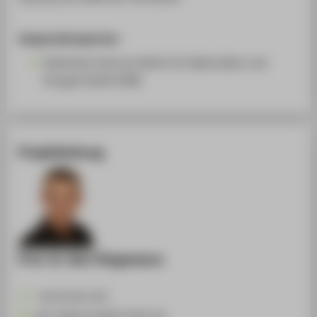
Kooperationspartner
Helmholtz-Zentrum Berlin für Materialien und
Energie GmbH (HZB)
Projektleitung
Prof. Dr. Bert Stegemann
+49 30 5019-3237
Bert.Stegemann@HTW-Berlin.de