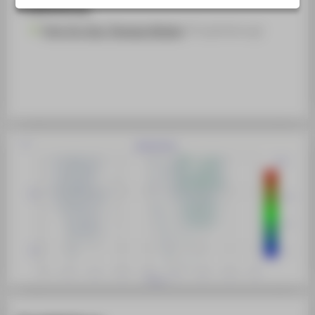
STUDIENINTERESSIERTE
Projektleitung
Prof. Dr.-Ing. Thomas Hücker
(Projektleitung)
STUDIERENDE
UNTERNEHMEN
ALUMNI
PRESSE
BESCHÄFTIGTE
BELIEBTE SEITEN
DIGITALE DIENSTE
SERVICE
ÜBER DIE HTW BERLIN