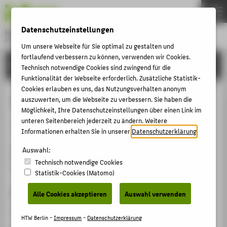
DE
EN
Datenschutzeinstellungen
Hochschule für Technik und Wirtschaft Berlin
University of Applied Sciences
Um unsere Webseite für Sie optimal zu gestalten und
Menu
fortlaufend verbessern zu können, verwenden wir Cookies.
THEMEN
FORSCHUNG
Technisch notwendige Cookies sind zwingend für die
HOCHSCHULE
Funktionalität der Webseite erforderlich. Zusätzliche Statistik-
Cookies erlauben es uns, das Nutzungsverhalten anonym
CAMPUS
Teilendladungs Messtechnik (TEM)
auszuwerten, um die Webseite zu verbessern. Sie haben die
Möglichkeit, Ihre Datenschutzeinstellungen über einen Link im
STUDIUM
unteren Seitenbereich jederzeit zu ändern. Weitere
Sonstiges Projekt
LEHRE
Informationen erhalten Sie in unserer
Datenschutzerklärung
.
FORSCHUNG
Auswahl:
Erstellung von multiplen Messverfahren zur Diagnose
Technisch notwendige Cookies
von Teilentladungsfehlstellen.
KARRIERE
Statistik-Cookies (Matomo)
INTERNATIONAL
Projektlaufzeit
Alle Cookies akzeptieren
Auswahl verwenden
01.01.2016 - 31.12.2016
INFORMATIONEN FÜR
HTW Berlin -
Impressum
-
Datenschutzerklärung