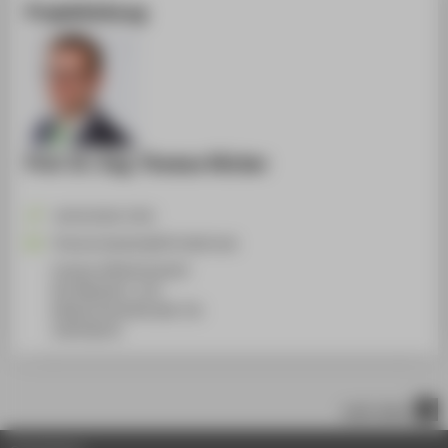
Projektleitung
Prof. Dr.-Ing. Thomas Hücker
+49 30 5019-3742
Thomas.Huecker@HTW-Berlin.de
Campus Wilhelminenhof
WH Gebäude C, 214
Wilhelminenhofstraße 75A
12459
Berlin
nach oben