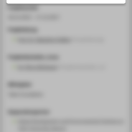
STUDIENINTERESSIERTE
Projektlaufzeit
STUDIERENDE
18.12.2015 - 17.12.2017
UNTERNEHMEN
Projektleitung
ALUMNI
Prof. Dr. Sebastian Dullien
(Projektleitung)
PRESSE
BESCHÄFTIGTE
Projektmitarbeiter_innen
Dr. Petra Dünhaupt
(Projektmitarbeiter_in)
BELIEBTE SEITEN
DIGITALE DIENSTE
Mittelgeber
SERVICE
Tides Foundation
ÜBER DIE HTW BERLIN
Kooperationspartner
Global Development and Environmental Institute at
Tufts University, Boston