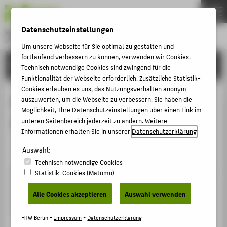
DE
EN
Datenschutzeinstellungen
Hochschule für Technik und Wirtschaft Berlin
University of Applied Sciences
Um unsere Webseite für Sie optimal zu gestalten und
Menu
fortlaufend verbessern zu können, verwenden wir Cookies.
THEMEN
FORSCHUNG
Technisch notwendige Cookies sind zwingend für die
HOCHSCHULE
Funktionalität der Webseite erforderlich. Zusätzliche Statistik-
Cookies erlauben es uns, das Nutzungsverhalten anonym
CAMPUS
Economics in Context for European
auszuwerten, um die Webseite zu verbessern. Sie haben die
Möglichkeit, Ihre Datenschutzeinstellungen über einen Link im
STUDIUM
Students
unteren Seitenbereich jederzeit zu ändern. Weitere
LEHRE
Informationen erhalten Sie in unserer
Datenschutzerklärung
.
Forschungsprojekt
FORSCHUNG
Auswahl:
Technisch notwendige Cookies
KARRIERE
Es wurden Lehrmaterialien erarbeitet und verbreitet, die
Statistik-Cookies (Matomo)
INTERNATIONAL
Studierenden makroökonomische Zusammenhänge im
Alle Cookies akzeptieren
Auswahl verwenden
breiten gesellschaftlichen und ökologischen
Zusammenhang vermitteln.
INFORMATIONEN FÜR
HTW Berlin -
Impressum
-
Datenschutzerklärung