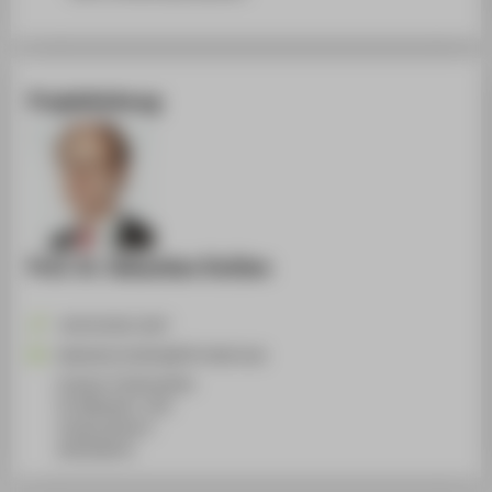
Projektleitung
Prof. Dr. Sebastian Dullien
+49 30 5019-2547
Sebastian.Dullien@HTW-Berlin.de
Campus Treskowallee
TA Gebäude C, 422
Treskowallee 8
10318
Berlin