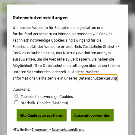
DE
EN
Datenschutzeinstellungen
Hochschule für Technik und Wirtschaft Berlin
University of Applied Sciences
Um unsere Webseite für Sie optimal zu gestalten und
Menu
fortlaufend verbessern zu können, verwenden wir Cookies.
THEMEN
FORSCHUNG
Technisch notwendige Cookies sind zwingend für die
HOCHSCHULE
Funktionalität der Webseite erforderlich. Zusätzliche Statistik-
Cookies erlauben es uns, das Nutzungsverhalten anonym
CAMPUS
Laserstrukturierung von Perowskit-
auszuwerten, um die Webseite zu verbessern. Sie haben die
Möglichkeit, Ihre Datenschutzeinstellungen über einen Link im
STUDIUM
Solarzellen (LaStPeSo)
unteren Seitenbereich jederzeit zu ändern. Weitere
LEHRE
Informationen erhalten Sie in unserer
Datenschutzerklärung
.
Forschungsprojekt
FORSCHUNG
Auswahl:
Technisch notwendige Cookies
KARRIERE
Gegenstand des Vorhabens war die Entwicklung und
Statistik-Cookies (Matomo)
INTERNATIONAL
Etablierung von laserbasierten Strukturierungsschritten
Alle Cookies akzeptieren
Auswahl verwenden
für die Herstellung von Perowskit-Solarmodulen mit
hohem Wirkungsgrad.
INFORMATIONEN FÜR
HTW Berlin -
Impressum
-
Datenschutzerklärung