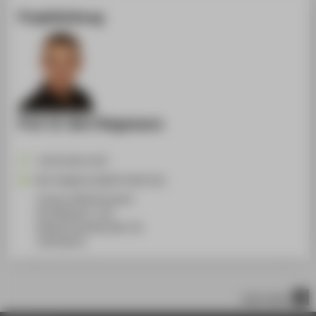
Projektleitung
Prof. Dr. Bert Stegemann
+49 30 5019-3237
Bert.Stegemann@HTW-Berlin.de
Campus Wilhelminenhof
WH Gebäude C, 216
Wilhelminenhofstraße 75A
12459
Berlin
nach oben