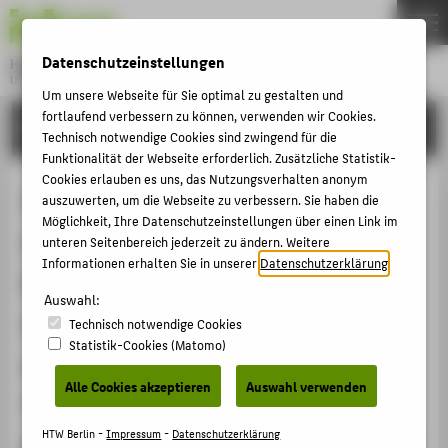
DE
EN
Datenschutzeinstellungen
Hochschule für Technik und Wirtschaft Berlin
University of Applied Sciences
Um unsere Webseite für Sie optimal zu gestalten und
Menu
fortlaufend verbessern zu können, verwenden wir Cookies.
THEMEN
FORSCHUNG
Technisch notwendige Cookies sind zwingend für die
HOCHSCHULE
Funktionalität der Webseite erforderlich. Zusätzliche Statistik-
Cookies erlauben es uns, das Nutzungsverhalten anonym
CAMPUS
Verbundvorhaben: PEARL TF-PV -
auszuwerten, um die Webseite zu verbessern. Sie haben die
STUDIUM
Möglichkeit, Ihre Datenschutzeinstellungen über einen Link im
Leistungs- und
unteren Seitenbereich jederzeit zu ändern. Weitere
LEHRE
Informationen erhalten Sie in unserer
Datenschutzerklärung
.
Elektroluminszenzanalyse auf
FORSCHUNG
Auswahl:
Zuverlässigkeit und Lebensdauer
Technisch notwendige Cookies
KARRIERE
Statistik-Cookies (Matomo)
der Dünnschicht-Photovoltaik;
INTERNATIONAL
Alle Cookies akzeptieren
Auswahl verwenden
Teilprojekt: Identifizierung von
INFORMATIONEN FÜR
HTW Berlin -
Impressum
-
Datenschutzerklärung
Fehlermechanismen durch Outdoor-