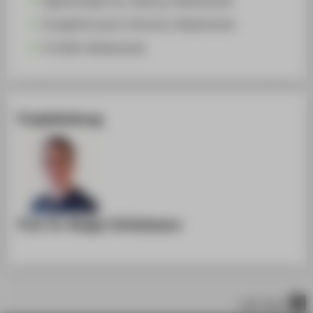
EigenEnergie.net, Geldrop, Niederlande
Straightforward, Schinnen, Niederlande
TU Delft, Niederlande
Projektleitung
Prof. Dr. Rutger Schlatmann
nach oben