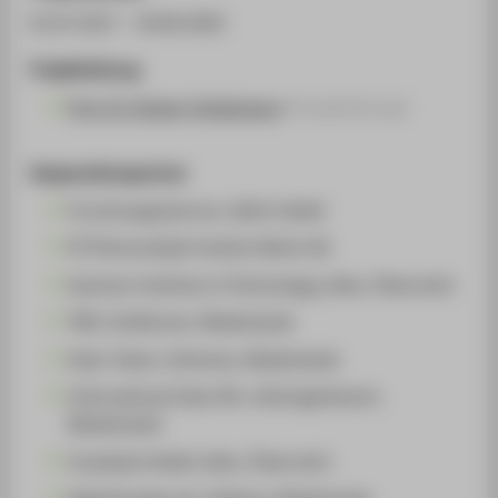
01.07.2017 - 30.06.2020
Projektleitung
Prof. Dr. Rutger Schlatmann
(Projektleitung)
Kooperationspartner
Forschungszentrum Jülich GmbH
PI Photovoltaik-Institut Berlin AG
Austrian Institute of Technology, Wien, Österreich
TNO, Eindhoven, Niederlande
Solar Tester, Schinnen, Niederlande
International Solar BV, s.Hertogenbosch,
Niederlande
Crystalsol GmbH, Wien, Österreich