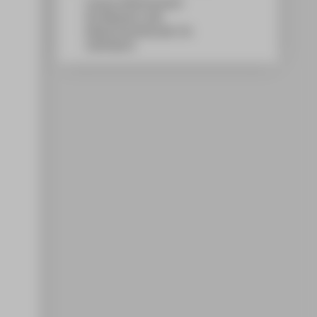
Campus Wilhelminenhof
WH Gebäude A, 404
Wilhelminenhofstraße 75A
12459
Berlin