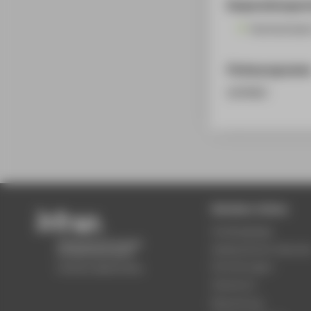
Kooperationspart
Hochschulen
Förderprogramm
WIPANO
Beliebte Seiten
Studiengänge
Akademischer Kalende
Einrichtungen
Standorte
Bewerbung