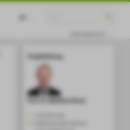
DE
EN
Informationen für
Projektleitung
Prof. Dr. Matthias Knaut
+49 30 5019-4254
Matthias.Knaut@HTW-Berlin.de