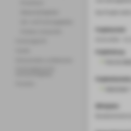
Promotionen
Das Projekt stell
Wissenschaftsgebiete
Lehr- und Forschungsgebiete
Projektlaufzeit
Professor_innenprofile
01.01.2018 - 31
Forschungsprofil
Transfer
Projektleitung
Partnerschaften und Netzwerke
Prof. Dr. Ma
Forschungsservice für
Hochschulmitglieder
Projektmitarbeit
Promotion
Anke Engel
(
Mittelgeber
Bundesministeriu