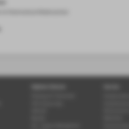
ner
 im Patentverbund Niedersachsen
e
Digitale Dienste
Service
Phishing & IT-Sicherheit
Studierenden
r
HTW Campus App
Studienberat
Webmail
Rechenzentr
Moodle
Bibliothek
LSF - Campus Management
Hochschulspo