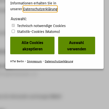
Informationen erhalten Sie in
unserer
Datenschutzerklärung
.
t eine zweijährige Fortsetzung des Vorläuferprojektes dar.
Auswahl:
Technisch notwendige Cookies
Statistik-Cookies (Matomo)
.12.2019
Alle Cookies
Auswahl
akzeptieren
verwenden
tthias Knaut
(Projektleitung)
HTW Berlin -
Impressum
-
Datenschutzerklärung
er_innen
Projektmitarbeiter_in)
m für Wirtschaft und Energie (BMWi)