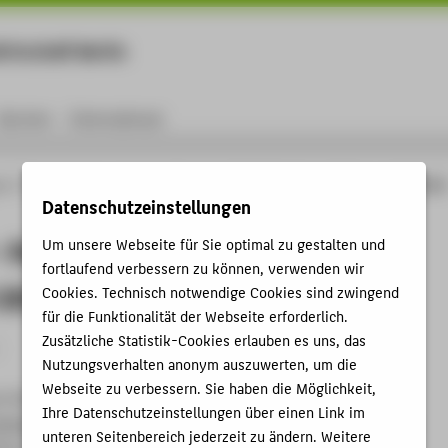
rtschaft Berlin
Menu
Karriere
International
ng
Online-Forschungskatalog
Projekte
WIPANO - Patenteförderung HTW Berlin
Datenschutzeinstellungen
 Patenteförderung HTW Berlin
Um unsere Webseite für Sie optimal zu gestalten und
fortlaufend verbessern zu können, verwenden wir
2018-19)
Cookies. Technisch notwendige Cookies sind zwingend
für die Funktionalität der Webseite erforderlich.
Zusätzliche Statistik-Cookies erlauben es uns, das
Nutzungsverhalten anonym auszuwerten, um die
Webseite zu verbessern. Sie haben die Möglichkeit,
n Hochschulerfindungen durch externe
Ihre Datenschutzeinstellungen über einen Link im
sagenturen sowie die entstehenden Patentanwalts-, Amts-
unteren Seitenbereich jederzeit zu ändern. Weitere
en werden vom BMWi anteilig gefördert.