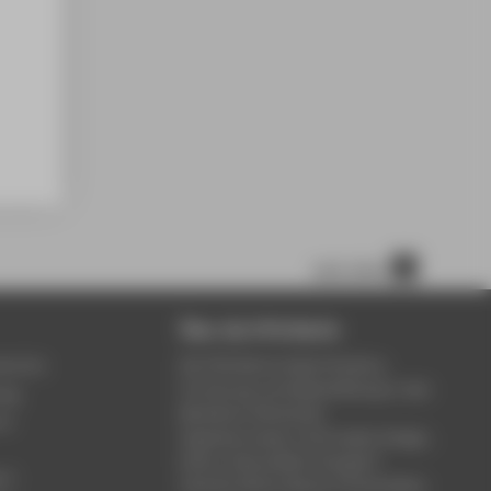
nach oben
Über die HTW Berlin
service
Die HTW Berlin bietet Studium,
Forschung und Weiterbildung in den
ung
Bereichen Wirtschaft,
um
Ingenieurwesen, Informatik, Design,
Kultur, Gesundheit, Energie &
rt
Umwelt, Recht, Bauen & Immobilien.