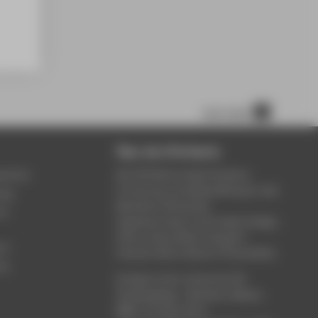
nach oben
Über die HTW Berlin
service
Die HTW Berlin bietet Studium,
Forschung und Weiterbildung in den
ung
Bereichen Wirtschaft,
um
Ingenieurwesen, Informatik, Design,
Kultur, Gesundheit, Energie &
rt
Umwelt, Recht, Bauen & Immobilien.
ce
Studieren Sie in einem der 80
Studiengänge - Bachelor, Master,
MBA. Forschen Sie in