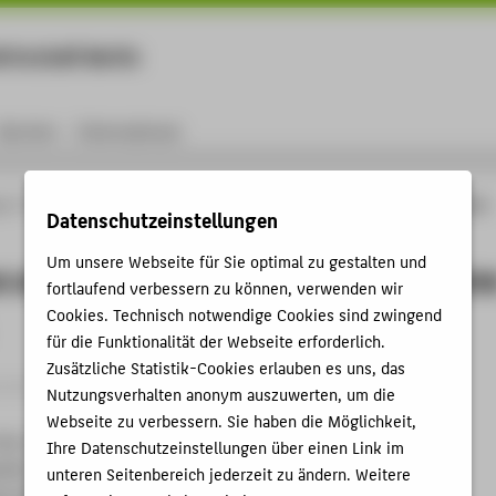
rtschaft Berlin
Menu
Karriere
International
ng
Online-Forschungskatalog
Projekte
Rassismus und Ableismus im Dresdner
Datenschutzeinstellungen
Um unsere Webseite für Sie optimal zu gestalten und
 und Ableismus im Dresdner Hygien
fortlaufend verbessern zu können, verwenden wir
Cookies. Technisch notwendige Cookies sind zwingend
für die Funktionalität der Webseite erforderlich.
Zusätzliche Statistik-Cookies erlauben es uns, das
rative Forschung
Nutzungsverhalten anonym auszuwerten, um die
Webseite zu verbessern. Sie haben die Möglichkeit,
ow, museums have been challenged to question their own
Ihre Datenschutzeinstellungen über einen Link im
assist, heteronormative and ableist histories in order to
unteren Seitenbereich jederzeit zu ändern. Weitere
 different realities and designs of life. Increasingly, their