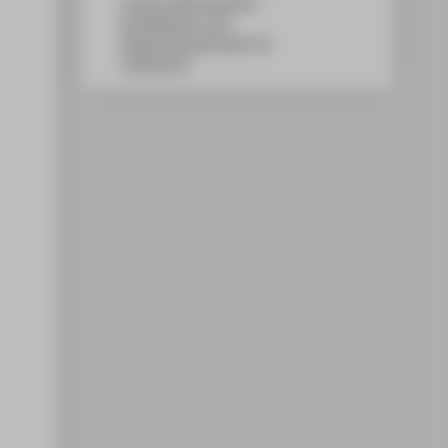
Campus Wilhelminenhof
WH Gebäude A, 506
Wilhelminenhofstraße 75A
12459
Berlin