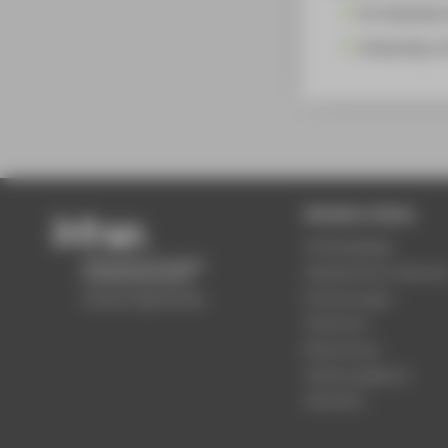
Dr Charlotte
University o
Beliebte Seiten
Studiengänge
Akademischer Kalende
Einrichtungen
Standorte
Bewerbung
Stellenangebote
Aktuelles