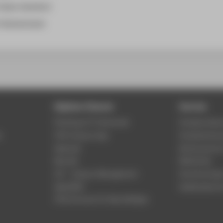
 Slark (she/her)
f Westminster
Digitale Dienste
Service
Phishing & IT-Sicherheit
Studierenden
r
HTW Campus App
Studienberat
Webmail
Rechenzentr
Moodle
Bibliothek
LSF - Campus Management
Hochschulspo
WebOPAC
Gebäudeservi
HTW.Intranet für Beschäftigte