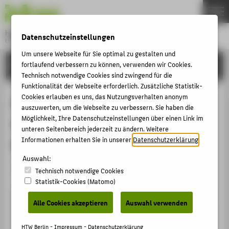
DE
EN
Hochschule für Technik und Wirtschaft Berlin
Datenschutzeinstellungen
University of Applied Sciences
Menu
Um unsere Webseite für Sie optimal zu gestalten und
THEMEN
FORSCHUNG
fortlaufend verbessern zu können, verwenden wir Cookies.
Technisch notwendige Cookies sind zwingend für die
HOCHSCHULE
Funktionalität der Webseite erforderlich. Zusätzliche Statistik-
CAMPUS
Cookies erlauben es uns, das Nutzungsverhalten anonym
Reallabor Academic
auszuwerten, um die Webseite zu verbessern. Sie haben die
STUDIUM
Möglichkeit, Ihre Datenschutzeinstellungen über einen Link im
Workplace@HTW Berlin (RAW@HTW
unteren Seitenbereich jederzeit zu ändern. Weitere
LEHRE
Informationen erhalten Sie in unserer
Datenschutzerklärung
.
Berlin)
FORSCHUNG
Auswahl:
KARRIERE
Transferprojekt
Technisch notwendige Cookies
Statistik-Cookies (Matomo)
INTERNATIONAL
Auch Hochschulen sind von den Auswirkungen hybrider
Alle Cookies akzeptieren
Auswahl verwenden
Arbeitsplatzorganisation sowie der nachhaltigen und
INFORMATIONEN FÜR
innovativen Gestaltung von Arbeitsumgebungen
HTW Berlin -
Impressum
-
Datenschutzerklärung