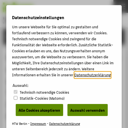
DE
EN
Datenschutzeinstellungen
Hochschule für Technik und Wirtschaft Berlin
University of Applied Sciences
Um unsere Webseite für Sie optimal zu gestalten und
Menu
fortlaufend verbessern zu können, verwenden wir Cookies.
THEMEN
FORSCHUNG
Technisch notwendige Cookies sind zwingend für die
HOCHSCHULE
Funktionalität der Webseite erforderlich. Zusätzliche Statistik-
Cookies erlauben es uns, das Nutzungsverhalten anonym
CAMPUS
Rahmenvereinbarung zur Förderung
auszuwerten, um die Webseite zu verbessern. Sie haben die
STUDIUM
Möglichkeit, Ihre Datenschutzeinstellungen über einen Link im
der Aufbaustudiengänge mit
unteren Seitenbereich jederzeit zu ändern. Weitere
LEHRE
Informationen erhalten Sie in unserer
Datenschutzerklärung
.
entwicklungsländerbezogener
FORSCHUNG
Auswahl:
Thematik: Master's Programme in
Technisch notwendige Cookies
KARRIERE
Statistik-Cookies (Matomo)
International and Development
INTERNATIONAL
Alle Cookies akzeptieren
Auswahl verwenden
Economics (MIDE)
INFORMATIONEN FÜR
HTW Berlin -
Impressum
-
Datenschutzerklärung