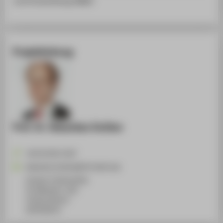
und Entwicklung (BMZ)
Projektleitung
Prof. Dr. Sebastian Dullien
+49 30 5019-2547
Sebastian.Dullien@HTW-Berlin.de
Campus Treskowallee
TA Gebäude C, 422
Treskowallee 8
10318
Berlin