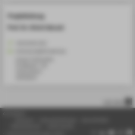
Projektleitung
Prof. Dr. Ulrich Wurzel
+49 30 5019-2313
Ulrich.Wurzel@HTW-Berlin.de
Campus Treskowallee
TA Gebäude C, 736
Treskowallee 8
10318
Berlin
nach oben
© HTW Berlin
Impressum
Datenschutzhinweise
Barrierefreiheit
Gebärdensprache
Leichte Sprache
Datenschutzeinstellungen ändern