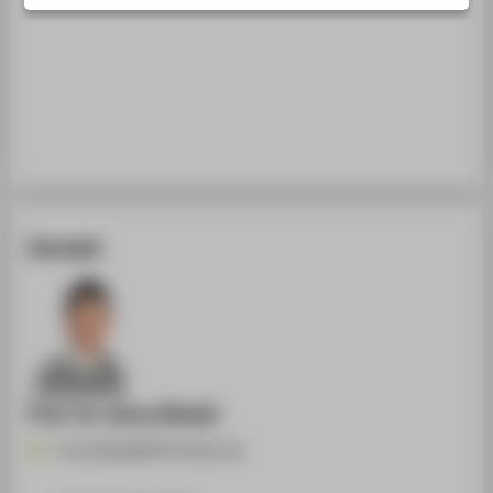
STUDIENINTERESSIERTE
STUDIERENDE
UNTERNEHMEN
ALUMNI
PRESSE
BESCHÄFTIGTE
Kontakt
BELIEBTE SEITEN
DIGITALE DIENSTE
SERVICE
ÜBER DIE HTW BERLIN
Prof. Dr. Anna Riedel
Anna.Riedel@HTW-Berlin.de