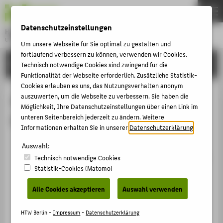
DE
EN
Datenschutzeinstellungen
Hochschule für Technik und Wirtschaft Berlin
University of Applied Sciences
Um unsere Webseite für Sie optimal zu gestalten und
Menu
fortlaufend verbessern zu können, verwenden wir Cookies.
THEMEN
FORSCHUNG
Technisch notwendige Cookies sind zwingend für die
HOCHSCHULE
Funktionalität der Webseite erforderlich. Zusätzliche Statistik-
Cookies erlauben es uns, das Nutzungsverhalten anonym
CAMPUS
Abgeschlossene Promotionen
auszuwerten, um die Webseite zu verbessern. Sie haben die
Möglichkeit, Ihre Datenschutzeinstellungen über einen Link im
STUDIUM
betreut von Prof. Dr. Anna Riedel
unteren Seitenbereich jederzeit zu ändern. Weitere
LEHRE
Informationen erhalten Sie in unserer
Datenschutzerklärung
.
Weiterbildungstypen im digitalen Raum. Elemente
FORSCHUNG
Auswahl:
adaptiver Lernsysteme für die Vermittlung Digitaler
Technisch notwendige Cookies
KARRIERE
Kompetenz
Statistik-Cookies (Matomo)
INTERNATIONAL
Betreute Promotion › 2023
Alle Cookies akzeptieren
Auswahl verwenden
INFORMATIONEN FÜR
HTW Berlin -
Impressum
-
Datenschutzerklärung