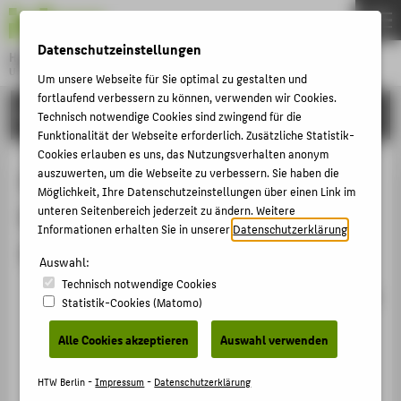
DE
EN
Datenschutzeinstellungen
Hochschule für Technik und Wirtschaft Berlin
University of Applied Sciences
Um unsere Webseite für Sie optimal zu gestalten und
Menu
fortlaufend verbessern zu können, verwenden wir Cookies.
THEMEN
FORSCHUNG
Technisch notwendige Cookies sind zwingend für die
HOCHSCHULE
Funktionalität der Webseite erforderlich. Zusätzliche Statistik-
Cookies erlauben es uns, das Nutzungsverhalten anonym
CAMPUS
Abgeschlossene Promotionen
auszuwerten, um die Webseite zu verbessern. Sie haben die
Möglichkeit, Ihre Datenschutzeinstellungen über einen Link im
STUDIUM
betreut von Prof. Dr. Juliane
unteren Seitenbereich jederzeit zu ändern. Weitere
LEHRE
Informationen erhalten Sie in unserer
Datenschutzerklärung
.
Siegeris
FORSCHUNG
Auswahl:
Technisch notwendige Cookies
KARRIERE
Network management with semantic descriptions for
Statistik-Cookies (Matomo)
interoperability on the Internet of Things
INTERNATIONAL
Betreute Promotion › 2021
Alle Cookies akzeptieren
Auswahl verwenden
Ein Modell zum Konzept Klarheit gewinnen und
INFORMATIONEN FÜR
HTW Berlin -
Impressum
-
Datenschutzerklärung
dessen Ursachen und Auswirkungen auf die