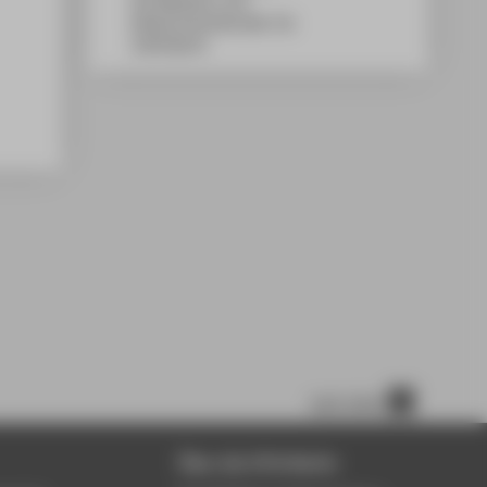
WH Gebäude A, 412
Wilhelminenhofstraße 75A
12459
Berlin
nach oben
Über die HTW Berlin