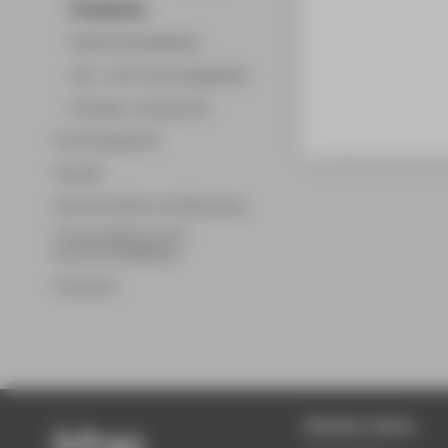
Promotionen
Wissenschaftsgebiete
Lehr- und Forschungsgebiete
Professor_innenprofile
Forschungsprofil
Transfer
Partnerschaften und Netzwerke
Forschungsservice für
Hochschulmitglieder
Promotion
Beliebte Seiten