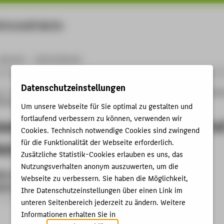
rtschaft Berlin
Menu
Karriere
International
Datenschutzeinstellungen
ng
Online-Forschungskatalog
Promotionen
Abgeschlossene Promotionen betr
hönemann
Um unsere Webseite für Sie optimal zu gestalten und
fortlaufend verbessern zu können, verwenden wir
ssene Promotionen betreut von Prof
Cookies. Technisch notwendige Cookies sind zwingend
für die Funktionalität der Webseite erforderlich.
 Schönemann
Zusätzliche Statistik-Cookies erlauben es uns, das
Nutzungsverhalten anonym auszuwerten, um die
ert. Anwendung einer Multi_Proxy-Strategie zur Analyse
Webseite zu verbessern. Sie haben die Möglichkeit,
cher Survey-Keramik vom mittleren Euphrat
Ihre Datenschutzeinstellungen über einen Link im
omotion › 2025
unteren Seitenbereich jederzeit zu ändern. Weitere
Informationen erhalten Sie in