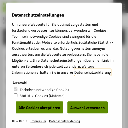
DE
EN
Datenschutzeinstellungen
Hochschule für Technik und Wirtschaft Berlin
University of Applied Sciences
Um unsere Webseite für Sie optimal zu gestalten und
Menu
fortlaufend verbessern zu können, verwenden wir Cookies.
THEMEN
FORSCHUNG
Technisch notwendige Cookies sind zwingend für die
Funktionalität der Webseite erforderlich. Zusätzliche Statistik-
HOCHSCHULE
Cookies erlauben es uns, das Nutzungsverhalten anonym
CAMPUS
auszuwerten, um die Webseite zu verbessern. Sie haben die
Der Country-of-Origin-Effekt.
Möglichkeit, Ihre Datenschutzeinstellungen über einen Link im
STUDIUM
unteren Seitenbereich jederzeit zu ändern. Weitere
Wirkungsdifferenzen und
Informationen erhalten Sie in unserer
Datenschutzerklärung
.
LEHRE
Standardisierbarkeit von
Auswahl:
FORSCHUNG
Technisch notwendige Cookies
Länderimages in der Werbung
KARRIERE
Statistik-Cookies (Matomo)
INTERNATIONAL
Betreute Promotion › Abgeschlossen › 2014
Alle Cookies akzeptieren
Auswahl verwenden
Doktorand_in
INFORMATIONEN FÜR
HTW Berlin -
Impressum
-
Datenschutzerklärung
Ben Dippe