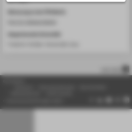
STUDIENINTERESSIERTE
Betreuung an der HTW Berlin
STUDIERENDE
Prof. Dr. Stefanie Rathje
UNTERNEHMEN
ALUMNI
Kooperierende Universität
PRESSE
Friedrich-Schiller-Universität Jena
BESCHÄFTIGTE
nach oben
BELIEBTE SEITEN
© HTW Berlin
DIGITALE DIENSTE
Impressum
Datenschutzhinweise
Barrierefreiheit
SERVICE
Gebärdensprache
Leichte Sprache
Datenschutzeinstellungen ändern
ÜBER DIE HTW BERLIN