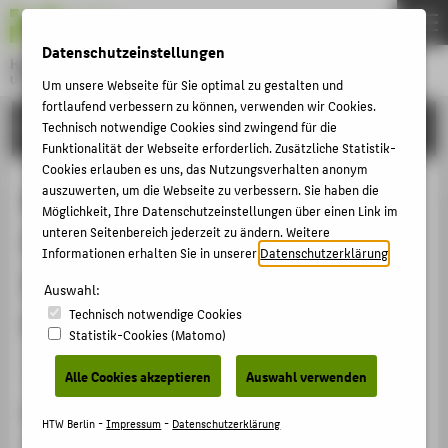
DE
EN
Datenschutzeinstellungen
Hochschule für Technik und Wirtschaft Berlin
University of Applied Sciences
Um unsere Webseite für Sie optimal zu gestalten und
Menu
fortlaufend verbessern zu können, verwenden wir Cookies.
THEMEN
FORSCHUNG
Technisch notwendige Cookies sind zwingend für die
Funktionalität der Webseite erforderlich. Zusätzliche Statistik-
HOCHSCHULE
Cookies erlauben es uns, das Nutzungsverhalten anonym
CAMPUS
auszuwerten, um die Webseite zu verbessern. Sie haben die
Rolle und Entwicklung von
Möglichkeit, Ihre Datenschutzeinstellungen über einen Link im
STUDIUM
unteren Seitenbereich jederzeit zu ändern. Weitere
Universitätskulturen bei der
Informationen erhalten Sie in unserer
Datenschutzerklärung
.
LEHRE
Implementierung von
Auswahl:
FORSCHUNG
Technisch notwendige Cookies
Universitätsmarketing
KARRIERE
Statistik-Cookies (Matomo)
INTERNATIONAL
Betreute Promotion › Abgeschlossen › 2013
Alle Cookies akzeptieren
Auswahl verwenden
Doktorand_in
INFORMATIONEN FÜR
HTW Berlin -
Impressum
-
Datenschutzerklärung
Nora Krzywinski