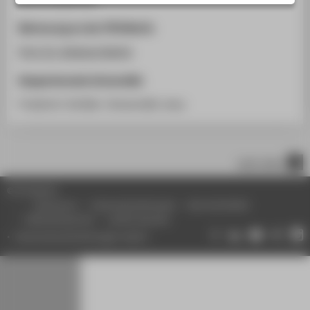
STUDIENINTERESSIERTE
Betreuung an der HTW Berlin
STUDIERENDE
Prof. Dr. Stefanie Rathje
UNTERNEHMEN
ALUMNI
Kooperierende Universität
PRESSE
Friedrich-Schiller-Universität Jena
BESCHÄFTIGTE
nach oben
BELIEBTE SEITEN
© HTW Berlin
DIGITALE DIENSTE
Impressum
Datenschutzhinweise
Barrierefreiheit
SERVICE
Gebärdensprache
Leichte Sprache
Datenschutzeinstellungen ändern
ÜBER DIE HTW BERLIN