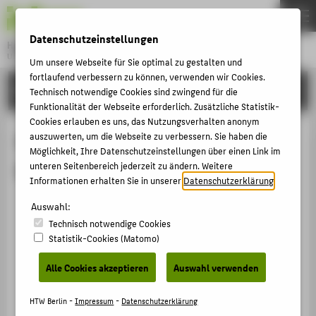
DE
EN
Datenschutzeinstellungen
Hochschule für Technik und Wirtschaft Berlin
University of Applied Sciences
Um unsere Webseite für Sie optimal zu gestalten und
Menu
fortlaufend verbessern zu können, verwenden wir Cookies.
THEMEN
FORSCHUNG
Technisch notwendige Cookies sind zwingend für die
HOCHSCHULE
Funktionalität der Webseite erforderlich. Zusätzliche Statistik-
Cookies erlauben es uns, das Nutzungsverhalten anonym
CAMPUS
Publikationen von Prof. Dr.-Ing.
auszuwerten, um die Webseite zu verbessern. Sie haben die
Möglichkeit, Ihre Datenschutzeinstellungen über einen Link im
STUDIUM
Benjamin März
unteren Seitenbereich jederzeit zu ändern. Weitere
LEHRE
Informationen erhalten Sie in unserer
Datenschutzerklärung
.
Design Thinking
FORSCHUNG
Auswahl:
März, Benjamin
;
Ackerhans, Nick
. In: Industry 4.0
Technisch notwendige Cookies
KARRIERE
Science 41, 4. (2025), S. 68-75.
Statistik-Cookies (Matomo)
INTERNATIONAL
Artikel › Journalartikel › 2025
Alle Cookies akzeptieren
Auswahl verwenden
Eine Lernfabrik im Wandel
Ackerhans, Nick
;
März, Benjamin
. In: Industry 4.0
INFORMATIONEN FÜR
HTW Berlin -
Impressum
-
Datenschutzerklärung
Science 40, 4. (2024), S. 63-68.