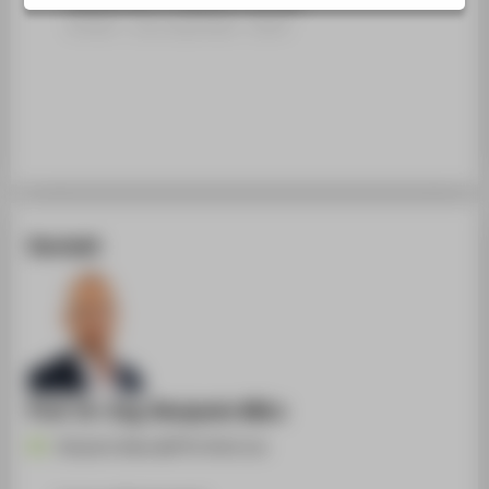
STUDIENINTERESSIERTE
Artikel › Journalartikel › 2024
STUDIERENDE
UNTERNEHMEN
ALUMNI
PRESSE
BESCHÄFTIGTE
Kontakt
BELIEBTE SEITEN
DIGITALE DIENSTE
SERVICE
ÜBER DIE HTW BERLIN
Prof. Dr.-Ing. Benjamin März
Benjamin.Maerz@HTW-Berlin.de