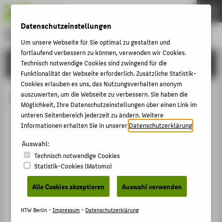
DE
EN
Datenschutzeinstellungen
Hochschule für Technik und Wirtschaft Berlin
University of Applied Sciences
Um unsere Webseite für Sie optimal zu gestalten und
Menu
fortlaufend verbessern zu können, verwenden wir Cookies.
THEMEN
FORSCHUNG
Technisch notwendige Cookies sind zwingend für die
Funktionalität der Webseite erforderlich. Zusätzliche Statistik-
HOCHSCHULE
Cookies erlauben es uns, das Nutzungsverhalten anonym
CAMPUS
auszuwerten, um die Webseite zu verbessern. Sie haben die
Publikationen von
Möglichkeit, Ihre Datenschutzeinstellungen über einen Link im
STUDIUM
unteren Seitenbereich jederzeit zu ändern. Weitere
Informationen erhalten Sie in unserer
Datenschutzerklärung
.
LEHRE
Auswahl:
FORSCHUNG
Technisch notwendige Cookies
KARRIERE
Statistik-Cookies (Matomo)
INTERNATIONAL
Alle Cookies akzeptieren
Auswahl verwenden
INFORMATIONEN FÜR
HTW Berlin -
Impressum
-
Datenschutzerklärung