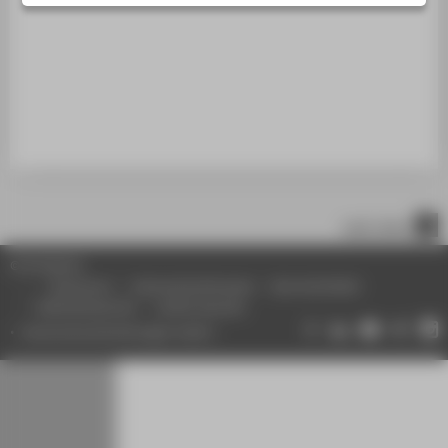
STUDIENINTERESSIERTE
STUDIERENDE
UNTERNEHMEN
ALUMNI
PRESSE
BESCHÄFTIGTE
nach oben
BELIEBTE SEITEN
© HTW Berlin
DIGITALE DIENSTE
Impressum
Datenschutzhinweise
Barrierefreiheit
Gebärdensprache
Leichte Sprache
SERVICE
Datenschutzeinstellungen ändern
ÜBER DIE HTW BERLIN