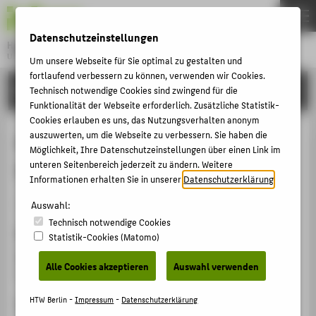
DE
EN
Datenschutzeinstellungen
Hochschule für Technik und Wirtschaft Berlin
University of Applied Sciences
Um unsere Webseite für Sie optimal zu gestalten und
Menu
fortlaufend verbessern zu können, verwenden wir Cookies.
THEMEN
FORSCHUNG
Technisch notwendige Cookies sind zwingend für die
Funktionalität der Webseite erforderlich. Zusätzliche Statistik-
HOCHSCHULE
Cookies erlauben es uns, das Nutzungsverhalten anonym
CAMPUS
auszuwerten, um die Webseite zu verbessern. Sie haben die
Abschätzung der Kosten der
Möglichkeit, Ihre Datenschutzeinstellungen über einen Link im
STUDIUM
unteren Seitenbereich jederzeit zu ändern. Weitere
Verkehrsträger im Vergleich
Informationen erhalten Sie in unserer
Datenschutzerklärung
.
LEHRE
Arbeits- / Diskussionspapier › 2017
Auswahl:
FORSCHUNG
Technisch notwendige Cookies
KARRIERE
Zitation
Statistik-Cookies (Matomo)
INTERNATIONAL
Böttger, Christian: Abschätzung der Kosten der
Alle Cookies akzeptieren
Auswahl verwenden
Verkehrsträger im Vergleich. Berlin: 2017, S. 1-22.
INFORMATIONEN FÜR
HTW Berlin -
Impressum
-
Datenschutzerklärung
Link