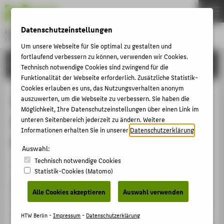
DE
EN
Datenschutzeinstellungen
Hochschule für Technik und Wirtschaft Berlin
University of Applied Sciences
Um unsere Webseite für Sie optimal zu gestalten und
Menu
fortlaufend verbessern zu können, verwenden wir Cookies.
THEMEN
FORSCHUNG
Technisch notwendige Cookies sind zwingend für die
HOCHSCHULE
Funktionalität der Webseite erforderlich. Zusätzliche Statistik-
Cookies erlauben es uns, das Nutzungsverhalten anonym
CAMPUS
Use of VGI for enabling flood
auszuwerten, um die Webseite zu verbessern. Sie haben die
Möglichkeit, Ihre Datenschutzeinstellungen über einen Link im
STUDIUM
management in small drainage
unteren Seitenbereich jederzeit zu ändern. Weitere
LEHRE
Informationen erhalten Sie in unserer
Datenschutzerklärung
.
basins
FORSCHUNG
Auswahl:
Technisch notwendige Cookies
KARRIERE
Konferenzbeitrag › Konferenzpaper › 2018
Statistik-Cookies (Matomo)
INTERNATIONAL
Zitation
Alle Cookies akzeptieren
Auswahl verwenden
Burkhard, Simon; Fuchs-Kittowski, Frank; Müller, Ruben;
INFORMATIONEN FÜR
Pfützner, Bernd: Use of VGI for enabling flood
HTW Berlin -
Impressum
-
Datenschutzerklärung