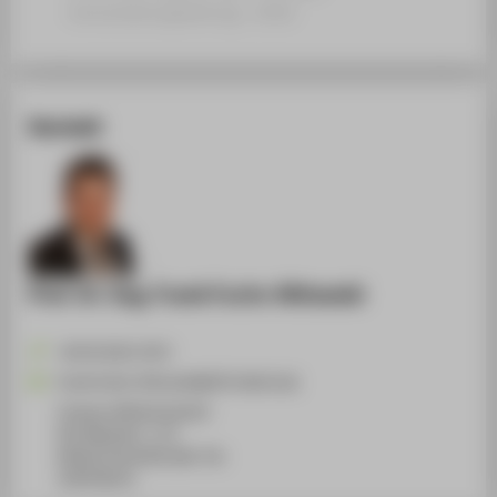
Veranstaltungsbeitrag › 2018
Kontakt
Prof. Dr.-Ing. Frank Fuchs-Kittowski
+49 30 5019-3372
Frank.Fuchs-Kittowski@HTW-Berlin.de
Campus Wilhelminenhof
WH Gebäude C, 175
Wilhelminenhofstraße 75A
12459
Berlin