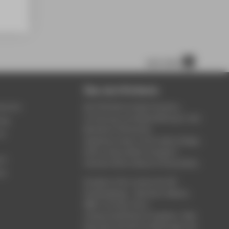
nach oben
Über die HTW Berlin
service
Die HTW Berlin bietet Studium,
Forschung und Weiterbildung in den
ung
Bereichen Wirtschaft,
um
Ingenieurwesen, Informatik, Design,
Kultur, Gesundheit, Energie &
rt
Umwelt, Recht, Bauen & Immobilien.
ce
Studieren Sie in einem der 80
Studiengänge - Bachelor, Master,
MBA. Forschen Sie in
wissenschaftlichen Projekten. Oder
besuchen Sie die Fortbildungen der