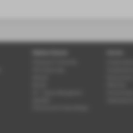
Digitale Dienste
Service
Phishing & IT-Sicherheit
Studierenden
r
HTW Campus App
Studienberat
Webmail
Rechenzentr
Moodle
Bibliothek
LSF - Campus Management
Hochschulspo
WebOPAC
Gebäudeservi
HTW.Intranet für Beschäftigte