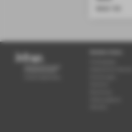
BibTeX
/
RIS
Beliebte Seiten
Studiengänge
Akademischer Kalende
Einrichtungen
Standorte
Bewerbung
Stellenangebote
Aktuelles