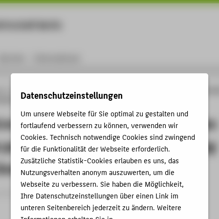
rtschaft Berlin
Menu
Karriere
International
ng
Online-Forschungskatalog
Publikationen
Periodical evaluation of photovolt
Datenschutzeinstellungen
ameter extraction method using multiple linear regression models
Um unsere Webseite für Sie optimal zu gestalten und
l evaluation of photovoltaic modules
fortlaufend verbessern zu können, verwenden wir
Cookies. Technisch notwendige Cookies sind zwingend
 parameter extraction method using
für die Funktionalität der Webseite erforderlich.
Zusätzliche Statistik-Cookies erlauben es uns, das
linear regression models
Nutzungsverhalten anonym auszuwerten, um die
Webseite zu verbessern. Sie haben die Möglichkeit,
rtikel › 2023
Ihre Datenschutzeinstellungen über einen Link im
unteren Seitenbereich jederzeit zu ändern. Weitere
Informationen erhalten Sie in