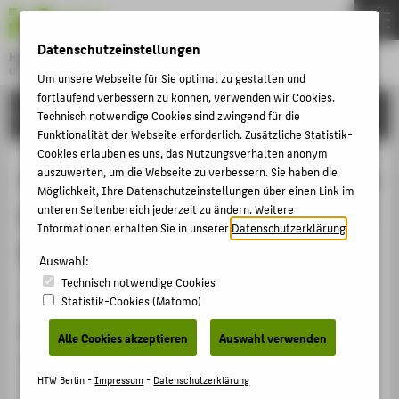
DE
EN
Datenschutzeinstellungen
Hochschule für Technik und Wirtschaft Berlin
University of Applied Sciences
Um unsere Webseite für Sie optimal zu gestalten und
Menu
fortlaufend verbessern zu können, verwenden wir Cookies.
THEMEN
FORSCHUNG
Technisch notwendige Cookies sind zwingend für die
HOCHSCHULE
Funktionalität der Webseite erforderlich. Zusätzliche Statistik-
Cookies erlauben es uns, das Nutzungsverhalten anonym
CAMPUS
Laser-Ablation Behavior of Thin-Film
auszuwerten, um die Webseite zu verbessern. Sie haben die
Möglichkeit, Ihre Datenschutzeinstellungen über einen Link im
STUDIUM
Materials Used in Silicon and CIGSe
unteren Seitenbereich jederzeit zu ändern. Weitere
LEHRE
Informationen erhalten Sie in unserer
Datenschutzerklärung
.
Based Solar Cells
FORSCHUNG
Auswahl:
Technisch notwendige Cookies
KARRIERE
Konferenzbeitrag › Konferenzpaper › 2011
Statistik-Cookies (Matomo)
INTERNATIONAL
Zitation
Alle Cookies akzeptieren
Auswahl verwenden
Richter, Michael; Schultz, Christof; Bonse, Jörn; Pahl,
INFORMATIONEN FÜR
Hans-Ulrich; Endert, Heinrich; Rau, Björn; Schlatmann,
HTW Berlin -
Impressum
-
Datenschutzerklärung