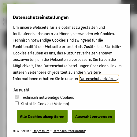
DE
EN
Datenschutzeinstellungen
Hochschule für Technik und Wirtschaft Berlin
University of Applied Sciences
Um unsere Webseite für Sie optimal zu gestalten und
Menu
fortlaufend verbessern zu können, verwenden wir Cookies.
THEMEN
FORSCHUNG
Technisch notwendige Cookies sind zwingend für die
HOCHSCHULE
Funktionalität der Webseite erforderlich. Zusätzliche Statistik-
Cookies erlauben es uns, das Nutzungsverhalten anonym
CAMPUS
Computer Gaming in FM Education
auszuwerten, um die Webseite zu verbessern. Sie haben die
Möglichkeit, Ihre Datenschutzeinstellungen über einen Link im
STUDIUM
unteren Seitenbereich jederzeit zu ändern. Weitere
Konferenzbeitrag › Konferenzpaper › 2012
LEHRE
Informationen erhalten Sie in unserer
Datenschutzerklärung
.
Zitation
FORSCHUNG
Auswahl:
Technisch notwendige Cookies
May, M.; Otto, F.; Salzmann, P.: Computer Gaming in FM
KARRIERE
Statistik-Cookies (Matomo)
Education. In: eProc. World Workplace. Hg. von IFMA.
INTERNATIONAL
San Antonio, TX, USA: 2012, S. 13 p.
Alle Cookies akzeptieren
Auswahl verwenden
Link
INFORMATIONEN FÜR
HTW Berlin -
Impressum
-
Datenschutzerklärung