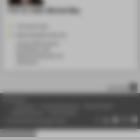
Prof. Dr. habil. Michael May
+49 30 5019-2601
Michael.May@HTW-Berlin.de
Campus Wilhelminenhof
WH Gebäude C, 602
Wilhelminenhofstraße 75A
12459
Berlin
nach oben
© HTW Berlin
Impressum
Datenschutzhinweise
Barrierefreiheit
Gebärdensprache
Leichte Sprache
Datenschutzeinstellungen ändern