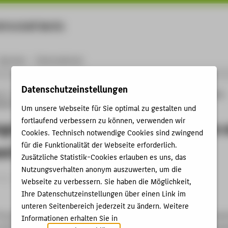
rtschaft Berlin
Menu
Karriere
International
Datenschutzeinstellungen
ng
Online-Forschungskatalog
Publikationen
Proceedings of the 8th European
ased Learning
Um unsere Webseite für Sie optimal zu gestalten und
fortlaufend verbessern zu können, verwenden wir
gs of the 8th European Conference 
Cookies. Technisch notwendige Cookies sind zwingend
für die Funktionalität der Webseite erforderlich.
ed Learning
Zusätzliche Statistik-Cookies erlauben es uns, das
Nutzungsverhalten anonym auszuwerten, um die
g › Aufsatz › 2014
Webseite zu verbessern. Sie haben die Möglichkeit,
Ihre Datenschutzeinstellungen über einen Link im
unteren Seitenbereich jederzeit zu ändern. Weitere
Proceedings of the 8th European Conference on Game Based Lear
Informationen erhalten Sie in
f ECGBL 2014, Berlin. Hg. von Busch, Carsten. Reading, UK: Acad