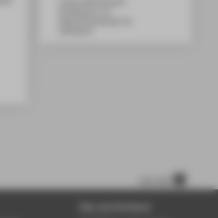
Campus Wilhelminenhof
WH Gebäude H, 113
Wilhelminenhofstraße 75A
12459
Berlin
nach oben
Über die HTW Berlin