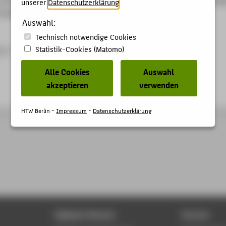
unserer
Datenschutzerklärung
.
Publishing International 2014 (Band 1-2), S. 1-847.
Auswahl:
Technisch notwendige Cookies
Statistik-Cookies (Matomo)
5-1
Alle Cookies
Auswahl
akzeptieren
verwenden
HTW Berlin -
Impressum
-
Datenschutzerklärung
Digitale Dienste
Service