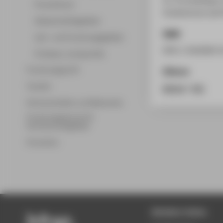
Promotionen
Conferences and 
Wissenschaftsgebiete
ISBN
Lehr- und Forschungsgebiete
978-1-910309-5
Professor_innenprofile
Forschungsprofil
Zitieren
Transfer
BibTeX
/
RIS
Partnerschaften und Netzwerke
Forschungsservice für
Hochschulmitglieder
Promotion
Beliebte Seiten