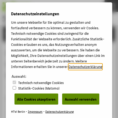
DE
EN
Datenschutzeinstellungen
Hochschule für Technik und Wirtschaft Berlin
University of Applied Sciences
Um unsere Webseite für Sie optimal zu gestalten und
Menu
fortlaufend verbessern zu können, verwenden wir Cookies.
THEMEN
FORSCHUNG
Technisch notwendige Cookies sind zwingend für die
Funktionalität der Webseite erforderlich. Zusätzliche Statistik-
HOCHSCHULE
Cookies erlauben es uns, das Nutzungsverhalten anonym
CAMPUS
auszuwerten, um die Webseite zu verbessern. Sie haben die
Capitalism and democracy: global
Möglichkeit, Ihre Datenschutzeinstellungen über einen Link im
STUDIUM
unteren Seitenbereich jederzeit zu ändern. Weitere
imbalances and the politiciziaton of
Informationen erhalten Sie in unserer
Datenschutzerklärung
.
LEHRE
economic relations
Auswahl:
FORSCHUNG
Technisch notwendige Cookies
KARRIERE
Sammelbandbeitrag › Aufsatz › 2014
Statistik-Cookies (Matomo)
INTERNATIONAL
Zitation
Alle Cookies akzeptieren
Auswahl verwenden
Thomasberger, Claus: Capitalism and democracy: global
INFORMATIONEN FÜR
HTW Berlin -
Impressum
-
Datenschutzerklärung
imbalances and the politiciziaton of economic relations.