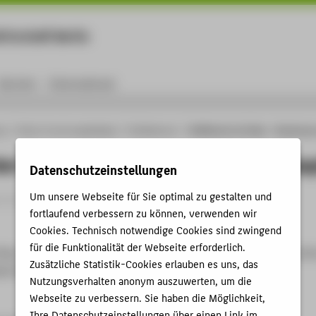
rtschaft Berlin
Menu
Karriere
International
ng
Online-Forschungskatalog
Publikationen
Stoffmuster im Fokus - Renaissan
er im Fokus - Renaissance und Reze
Datenschutzeinstellungen
Um unsere Webseite für Sie optimal zu gestalten und
ft Buch / Sammelwerk › 2015
fortlaufend verbessern zu können, verwenden wir
Cookies. Technisch notwendige Cookies sind zwingend
für die Funktionalität der Webseite erforderlich.
okus - Renaissance und Rezeption. Hg. von
Haffner, Dorothee
; Ho
Zusätzliche Statistik-Cookies erlauben es uns, das
d 2), S. 183.
Nutzungsverhalten anonym auszuwerten, um die
Webseite zu verbessern. Sie haben die Möglichkeit,
Ihre Datenschutzeinstellungen über einen Link im