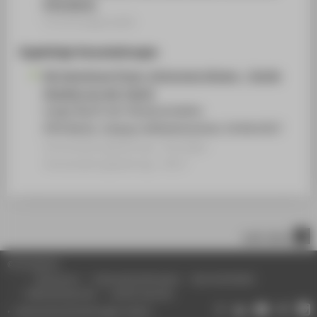
HTW Berlin
Forschungsprojekt
Zugehörige Veranstaltungen
Die Sammlung Poser: Verlorenes Wissen - Textile
Gewebe aus der Fabrik
Lange Nacht der Wissenschaften
HTW Berlin, Campus Wilhelminenhof, 24.06.2017
Veranstaltungsbeitrag › Sonstiger
Veranstaltungsbeitrag › 2017
nach oben
© HTW Berlin
Impressum
Datenschutzhinweise
Barrierefreiheit
Gebärdensprache
Leichte Sprache
Datenschutzeinstellungen ändern