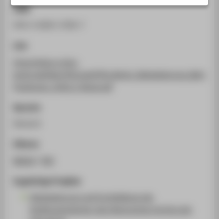
STUDIENINTERESSIERTE
ISBN
STUDIERENDE
978-3-8305-3700-7
UNTERNEHMEN
Link
ALUMNI
https://sisis.rz.htw-
PRESSE
berlin.de/Elek.HTW.pub/HTW_Berlin_Digitalisierung_Beitraeg
Positionen_2016_E-Book.pdf
BESCHÄFTIGTE
Sprache
BELIEBTE SEITEN
Deutsch
DIGITALE DIENSTE
Zitieren
SERVICE
BibTeX
/
RIS
ÜBER DIE HTW BERLIN
Zugehörige Projekte
Digitalisierung und Erschließung der
Stoffmusterbücher des Historischen Archivs der