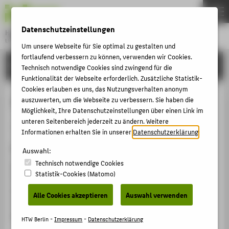
DE
EN
Datenschutzeinstellungen
Hochschule für Technik und Wirtschaft Berlin
University of Applied Sciences
Um unsere Webseite für Sie optimal zu gestalten und
Menu
fortlaufend verbessern zu können, verwenden wir Cookies.
THEMEN
FORSCHUNG
Technisch notwendige Cookies sind zwingend für die
HOCHSCHULE
Funktionalität der Webseite erforderlich. Zusätzliche Statistik-
Cookies erlauben es uns, das Nutzungsverhalten anonym
CAMPUS
Textile Memory - Textile Future
auszuwerten, um die Webseite zu verbessern. Sie haben die
Möglichkeit, Ihre Datenschutzeinstellungen über einen Link im
STUDIUM
unteren Seitenbereich jederzeit zu ändern. Weitere
Sammelbandbeitrag › Aufsatz › 2016
LEHRE
Informationen erhalten Sie in unserer
Datenschutzerklärung
.
Zitation
FORSCHUNG
Auswahl:
Technisch notwendige Cookies
Haffner, Dorothee
: Textile Memory - Textile Future. In:
KARRIERE
Statistik-Cookies (Matomo)
Digitalisierung: Menschen zählen. Hg. von HTW Berlin,
INTERNATIONAL
Knaut, Matthias. 1. Berlin: BWV Berliner Wissenschafts-
Alle Cookies akzeptieren
Auswahl verwenden
Verlag 2016 (Beiträge und Positionen der HTW Berlin
Band 6), S. 128-133.
INFORMATIONEN FÜR
HTW Berlin -
Impressum
-
Datenschutzerklärung