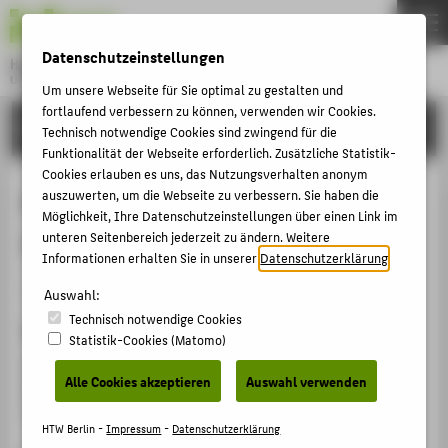
DE
EN
Datenschutzeinstellungen
Hochschule für Technik und Wirtschaft Berlin
University of Applied Sciences
Um unsere Webseite für Sie optimal zu gestalten und
Menu
fortlaufend verbessern zu können, verwenden wir Cookies.
THEMEN
FORSCHUNG
Technisch notwendige Cookies sind zwingend für die
HOCHSCHULE
Funktionalität der Webseite erforderlich. Zusätzliche Statistik-
Cookies erlauben es uns, das Nutzungsverhalten anonym
CAMPUS
Assessment tool for building
auszuwerten, um die Webseite zu verbessern. Sie haben die
Möglichkeit, Ihre Datenschutzeinstellungen über einen Link im
STUDIUM
materials - The role of the odor
unteren Seitenbereich jederzeit zu ändern. Weitere
LEHRE
Informationen erhalten Sie in unserer
Datenschutzerklärung
.
Konferenzbeitrag › Konferenzpaper › 2015
FORSCHUNG
Auswahl:
Technisch notwendige Cookies
KARRIERE
Zitation
Statistik-Cookies (Matomo)
INTERNATIONAL
de Lima Vasconcelos, Silvia; Zeidler, Olaf; Müller, Birgit;
Alle Cookies akzeptieren
Auswahl verwenden
Alho, Carlos: Assessment tool for building materials -
The role of the odor. . Turin: 2015, S. 279-284.
INFORMATIONEN FÜR
HTW Berlin -
Impressum
-
Datenschutzerklärung