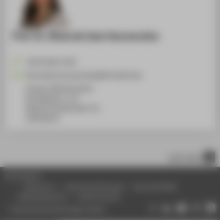
Prof. Dr. Silvia de Lima Vasconcelos
+49 30 5019-3764
Silvia.deLimaVasconcelos@HTW-Berlin.de
Campus Wilhelminenhof
WH Gebäude C, 211
Wilhelminenhofstraße 75A
12459
Berlin
nach oben
© HTW Berlin
Impressum
Datenschutzhinweise
Barrierefreiheit
Gebärdensprache
Leichte Sprache
Datenschutzeinstellungen ändern