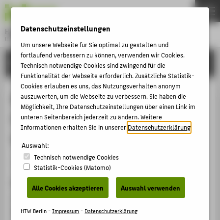
DE
EN
Datenschutzeinstellungen
Hochschule für Technik und Wirtschaft Berlin
University of Applied Sciences
Um unsere Webseite für Sie optimal zu gestalten und
Menu
fortlaufend verbessern zu können, verwenden wir Cookies.
THEMEN
FORSCHUNG
Technisch notwendige Cookies sind zwingend für die
HOCHSCHULE
Funktionalität der Webseite erforderlich. Zusätzliche Statistik-
Cookies erlauben es uns, das Nutzungsverhalten anonym
CAMPUS
Betrug als Geschäftsmodell: Ad
auszuwerten, um die Webseite zu verbessern. Sie haben die
Möglichkeit, Ihre Datenschutzeinstellungen über einen Link im
STUDIUM
Fraud als Herausforderung für die
unteren Seitenbereich jederzeit zu ändern. Weitere
LEHRE
Informationen erhalten Sie in unserer
Datenschutzerklärung
.
Werbeindustrie
FORSCHUNG
Auswahl:
Technisch notwendige Cookies
KARRIERE
Sammelbandbeitrag › Aufsatz › 2017
Statistik-Cookies (Matomo)
INTERNATIONAL
Zitation
Alle Cookies akzeptieren
Auswahl verwenden
Simbeck, Katharina; Kara, Mehmet Ali; Malzahn, Birte:
INFORMATIONEN FÜR
Betrug als Geschäftsmodell: Ad Fraud als
HTW Berlin -
Impressum
-
Datenschutzerklärung