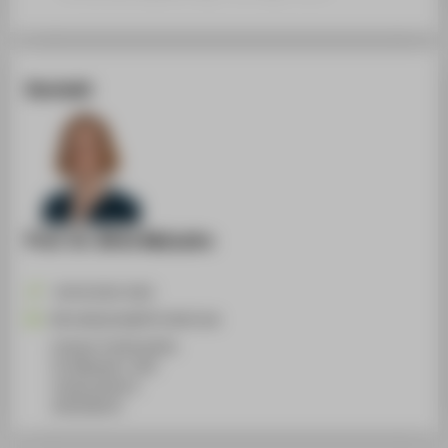
Kontakt
Prof. Dr. Birte Malzahn
+49 30 5019-2452
Birte.Malzahn@HTW-Berlin.de
Campus Treskowallee
TA Gebäude C, 834
Treskowallee 8
10318
Berlin