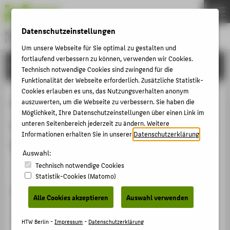
DE
EN
Datenschutzeinstellungen
Hochschule für Technik und Wirtschaft Berlin
University of Applied Sciences
Um unsere Webseite für Sie optimal zu gestalten und
Menu
fortlaufend verbessern zu können, verwenden wir Cookies.
THEMEN
FORSCHUNG
Technisch notwendige Cookies sind zwingend für die
HOCHSCHULE
Funktionalität der Webseite erforderlich. Zusätzliche Statistik-
Cookies erlauben es uns, das Nutzungsverhalten anonym
CAMPUS
Pigmentanalytische Untersuchung
auszuwerten, um die Webseite zu verbessern. Sie haben die
Möglichkeit, Ihre Datenschutzeinstellungen über einen Link im
STUDIUM
der Wandmalereien in der Kirche St.
unteren Seitenbereich jederzeit zu ändern. Weitere
LEHRE
Informationen erhalten Sie in unserer
Datenschutzerklärung
.
Georg auf Reichenau
FORSCHUNG
Auswahl:
Technisch notwendige Cookies
KARRIERE
Sammelbandbeitrag › Aufsatz › 2017
Statistik-Cookies (Matomo)
INTERNATIONAL
Zitation
Alle Cookies akzeptieren
Auswahl verwenden
Schönemann*, Anna; Paz, Boaz; *korresp. Autor:
INFORMATIONEN FÜR
Pigmentanalytische Untersuchung der Wandmalereien
HTW Berlin -
Impressum
-
Datenschutzerklärung