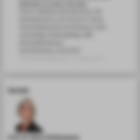
Reichenau, Co-Autor: Paz; Boaz
Unesco Weltkulturerbe Reichenau, Die
Wandmalereien in der Kirche St. Georg,
Interdisziplinarität als Schlüssel zu einer
nachhaltigen Denkmalpflege, DBU
Abschlußkolloquium
Insel Reichenau, 22.03.2017
Veranstaltungsbeitrag › Vortrag › 2017
Kontakt
Prof. Dr. Anna Schönemann