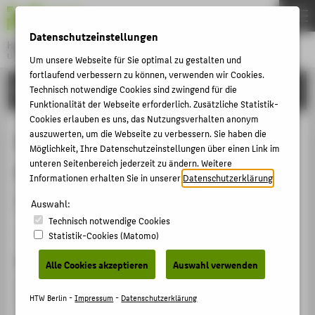
DE
EN
Datenschutzeinstellungen
Hochschule für Technik und Wirtschaft Berlin
University of Applied Sciences
Um unsere Webseite für Sie optimal zu gestalten und
Menu
fortlaufend verbessern zu können, verwenden wir Cookies.
THEMEN
FORSCHUNG
Technisch notwendige Cookies sind zwingend für die
Funktionalität der Webseite erforderlich. Zusätzliche Statistik-
HOCHSCHULE
Cookies erlauben es uns, das Nutzungsverhalten anonym
CAMPUS
auszuwerten, um die Webseite zu verbessern. Sie haben die
Bilanz- und Steuerrecht -
Möglichkeit, Ihre Datenschutzeinstellungen über einen Link im
STUDIUM
unteren Seitenbereich jederzeit zu ändern. Weitere
Anwendungsfälle für die Business
Informationen erhalten Sie in unserer
Datenschutzerklärung
.
LEHRE
Judgement Rule?
Auswahl:
FORSCHUNG
Technisch notwendige Cookies
KARRIERE
Artikel › Journalartikel › 2018
Statistik-Cookies (Matomo)
INTERNATIONAL
Zitation
Alle Cookies akzeptieren
Auswahl verwenden
Kühnberger, Manfred; Zaumseil, Peter: Bilanz- und
INFORMATIONEN FÜR
HTW Berlin -
Impressum
-
Datenschutzerklärung
Steuerrecht - Anwendungsfälle für die Business