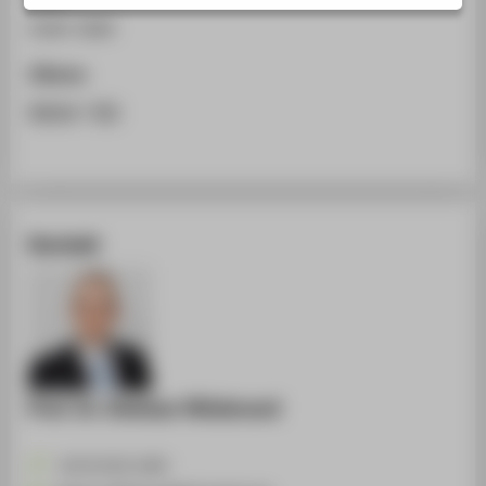
STUDIENINTERESSIERTE
0340-3084
STUDIERENDE
Zitieren
UNTERNEHMEN
BibTeX
/
RIS
ALUMNI
PRESSE
BESCHÄFTIGTE
Kontakt
BELIEBTE SEITEN
DIGITALE DIENSTE
SERVICE
ÜBER DIE HTW BERLIN
Prof. Dr. Dietmar Hillebrand
+49 30 5019-2409