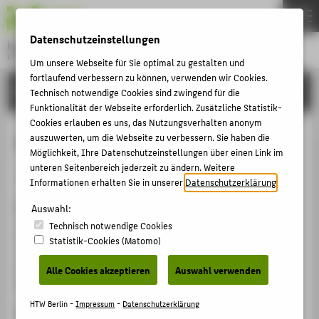
DE
EN
Datenschutzeinstellungen
Hochschule für Technik und Wirtschaft Berlin
University of Applied Sciences
Um unsere Webseite für Sie optimal zu gestalten und
Menu
fortlaufend verbessern zu können, verwenden wir Cookies.
THEMEN
FORSCHUNG
Technisch notwendige Cookies sind zwingend für die
HOCHSCHULE
Funktionalität der Webseite erforderlich. Zusätzliche Statistik-
Cookies erlauben es uns, das Nutzungsverhalten anonym
CAMPUS
Factor Investing
auszuwerten, um die Webseite zu verbessern. Sie haben die
Möglichkeit, Ihre Datenschutzeinstellungen über einen Link im
STUDIUM
unteren Seitenbereich jederzeit zu ändern. Weitere
Artikel › Journalartikel › 2018
LEHRE
Informationen erhalten Sie in unserer
Datenschutzerklärung
.
Zitation
FORSCHUNG
Auswahl:
Technisch notwendige Cookies
Hillebrand, Dietmar; Foos, Christian: Factor Investing.
KARRIERE
Statistik-Cookies (Matomo)
In: WISU – Das Wirtschaftsstudium - Zeitschrift für
INTERNATIONAL
Ausbildung, Prüfung, Berufseinstieg und Fortbildung ,
Alle Cookies akzeptieren
Auswahl verwenden
Nr. 2/2018. (2018), S. 166-168.
INFORMATIONEN FÜR
HTW Berlin -
Impressum
-
Datenschutzerklärung
ISSN