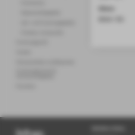
Promotionen
Zitieren
Wissenschaftsgebiete
BibTeX
/
RIS
Lehr- und Forschungsgebiete
Professor_innenprofile
Forschungsprofil
Transfer
Partnerschaften und Netzwerke
Forschungsservice für
Hochschulmitglieder
Promotion
Beliebte Seiten