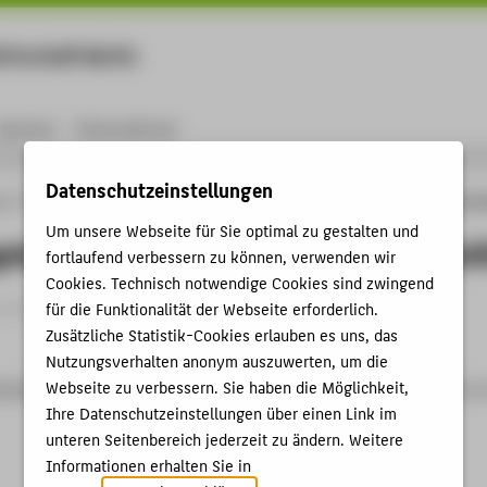
rtschaft Berlin
Menu
Karriere
International
Datenschutzeinstellungen
ng
Online-Forschungskatalog
Publikationen
Rechnungslegung und Rechnungsle
Um unsere Webseite für Sie optimal zu gestalten und
legung und Rechnungslegungspolitik
fortlaufend verbessern zu können, verwenden wir
Cookies. Technisch notwendige Cookies sind zwingend
rtikel › 2018
für die Funktionalität der Webseite erforderlich.
Zusätzliche Statistik-Cookies erlauben es uns, das
Nutzungsverhalten anonym auszuwerten, um die
Webseite zu verbessern. Sie haben die Möglichkeit,
red: Rechnungslegung und Rechnungslegungspolitik (Teil 2). In:
Ihre Datenschutzeinstellungen über einen Link im
unteren Seitenbereich jederzeit zu ändern. Weitere
Informationen erhalten Sie in