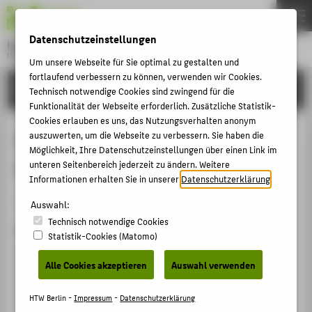
DE
EN
Datenschutzeinstellungen
Hochschule für Technik und Wirtschaft Berlin
University of Applied Sciences
Um unsere Webseite für Sie optimal zu gestalten und
Menu
fortlaufend verbessern zu können, verwenden wir Cookies.
THEMEN
FORSCHUNG
Technisch notwendige Cookies sind zwingend für die
HOCHSCHULE
Funktionalität der Webseite erforderlich. Zusätzliche Statistik-
Cookies erlauben es uns, das Nutzungsverhalten anonym
CAMPUS
Serviceinnovation Chatbots.
auszuwerten, um die Webseite zu verbessern. Sie haben die
Möglichkeit, Ihre Datenschutzeinstellungen über einen Link im
STUDIUM
Chancen, Risiken, Anwendung
unteren Seitenbereich jederzeit zu ändern. Weitere
LEHRE
Informationen erhalten Sie in unserer
Datenschutzerklärung
.
Sammelbandbeitrag › Aufsatz › 2018
FORSCHUNG
Auswahl:
Technisch notwendige Cookies
KARRIERE
Zitation
Statistik-Cookies (Matomo)
INTERNATIONAL
Szmielkin, Polina; Konhäusner, Peter; Malzahn, Birte:
Alle Cookies akzeptieren
Auswahl verwenden
Serviceinnovation Chatbots. Chancen, Risiken,
Anwendung. In: Kreativität + X = Innovation. Hg. von
INFORMATIONEN FÜR
HTW Berlin -
Impressum
-
Datenschutzerklärung
HTW Berlin, Matthias Knaut. Berlin: BWV Berliner