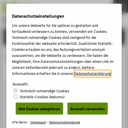
DE
EN
Datenschutzeinstellungen
Hochschule für Technik und Wirtschaft Berlin
University of Applied Sciences
Um unsere Webseite für Sie optimal zu gestalten und
Menu
fortlaufend verbessern zu können, verwenden wir Cookies.
THEMEN
FORSCHUNG
Technisch notwendige Cookies sind zwingend für die
HOCHSCHULE
Funktionalität der Webseite erforderlich. Zusätzliche Statistik-
Cookies erlauben es uns, das Nutzungsverhalten anonym
CAMPUS
Fallbeispiel Nokia
auszuwerten, um die Webseite zu verbessern. Sie haben die
Möglichkeit, Ihre Datenschutzeinstellungen über einen Link im
STUDIUM
unteren Seitenbereich jederzeit zu ändern. Weitere
Sammelbandbeitrag › Aufsatz › 2018
LEHRE
Informationen erhalten Sie in unserer
Datenschutzerklärung
.
Zitation
FORSCHUNG
Auswahl:
Technisch notwendige Cookies
May, M.; Demunter, B.: Fallbeispiel Nokia. In: CAFM-
KARRIERE
Statistik-Cookies (Matomo)
Handbuch – Digitalisierung im Facility Management
INTERNATIONAL
erfolgreich einsetzen. Hg. von May, Michael. 4. Auflage.
Alle Cookies akzeptieren
Auswahl verwenden
Wiesbaden: Springer Vieweg 2018 S. 633-646.
INFORMATIONEN FÜR
HTW Berlin -
Impressum
-
Datenschutzerklärung
ISBN