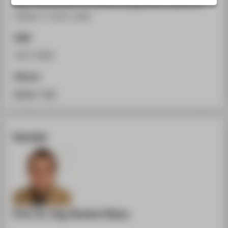
IEEE Transactions on Industrial Applications Band 29.
STUDIENINTERESSIERTE
(1993), S. 1135-1140.
STUDIERENDE
ISSN
UNTERNEHMEN
1613-0960
ALUMNI
PRESSE
Zitieren
BESCHÄFTIGTE
BibTeX
/
RIS
BELIEBTE SEITEN
Kontakt
DIGITALE DIENSTE
SERVICE
ÜBER DIE HTW BERLIN
Prof. Dr.-Ing. Norbert Klaes