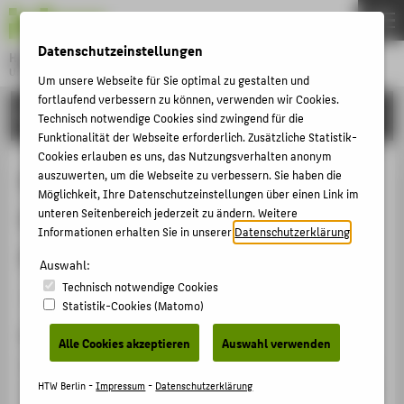
DE
EN
Datenschutzeinstellungen
Hochschule für Technik und Wirtschaft Berlin
University of Applied Sciences
Um unsere Webseite für Sie optimal zu gestalten und
Menu
fortlaufend verbessern zu können, verwenden wir Cookies.
THEMEN
FORSCHUNG
Technisch notwendige Cookies sind zwingend für die
HOCHSCHULE
Funktionalität der Webseite erforderlich. Zusätzliche Statistik-
Cookies erlauben es uns, das Nutzungsverhalten anonym
CAMPUS
Parameter identification of an
auszuwerten, um die Webseite zu verbessern. Sie haben die
Möglichkeit, Ihre Datenschutzeinstellungen über einen Link im
STUDIUM
induction machine with regard to
unteren Seitenbereich jederzeit zu ändern. Weitere
LEHRE
Informationen erhalten Sie in unserer
Datenschutzerklärung
.
dependencies on saturation
FORSCHUNG
Auswahl:
Technisch notwendige Cookies
KARRIERE
Artikel › Journalartikel › 1993
Statistik-Cookies (Matomo)
INTERNATIONAL
Zitation
Alle Cookies akzeptieren
Auswahl verwenden
Klaes, Norbert: Parameter identification of an induction
INFORMATIONEN FÜR
machine with regard to dependencies on saturation. In:
HTW Berlin -
Impressum
-
Datenschutzerklärung