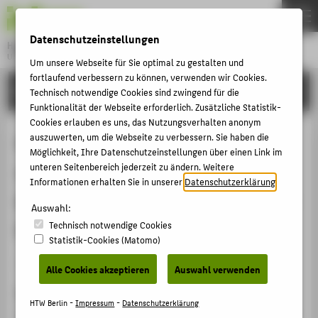
DE
EN
Datenschutzeinstellungen
Hochschule für Technik und Wirtschaft Berlin
University of Applied Sciences
Um unsere Webseite für Sie optimal zu gestalten und
Menu
fortlaufend verbessern zu können, verwenden wir Cookies.
THEMEN
FORSCHUNG
Technisch notwendige Cookies sind zwingend für die
HOCHSCHULE
Funktionalität der Webseite erforderlich. Zusätzliche Statistik-
Cookies erlauben es uns, das Nutzungsverhalten anonym
CAMPUS
On-line Tuning of the rotor
auszuwerten, um die Webseite zu verbessern. Sie haben die
Möglichkeit, Ihre Datenschutzeinstellungen über einen Link im
STUDIUM
resistance in an Inverter-fed
unteren Seitenbereich jederzeit zu ändern. Weitere
LEHRE
Informationen erhalten Sie in unserer
Datenschutzerklärung
.
induction machine with Direct-Self-
FORSCHUNG
Auswahl:
Control
Technisch notwendige Cookies
KARRIERE
Statistik-Cookies (Matomo)
INTERNATIONAL
Artikel › Journalartikel › 1994
Alle Cookies akzeptieren
Auswahl verwenden
Zitation
INFORMATIONEN FÜR
HTW Berlin -
Impressum
-
Datenschutzerklärung
Klaes, Norbert: On-line Tuning of the rotor resistance in