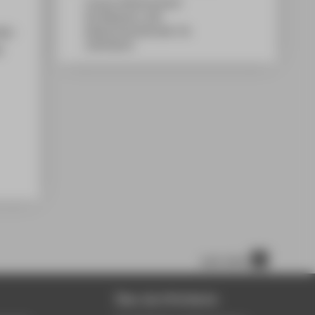
Campus Wilhelminenhof
WH Gebäude A, 508
18 -
Wilhelminenhofstraße 75A
12459
Berlin
t
nach oben
Über die HTW Berlin