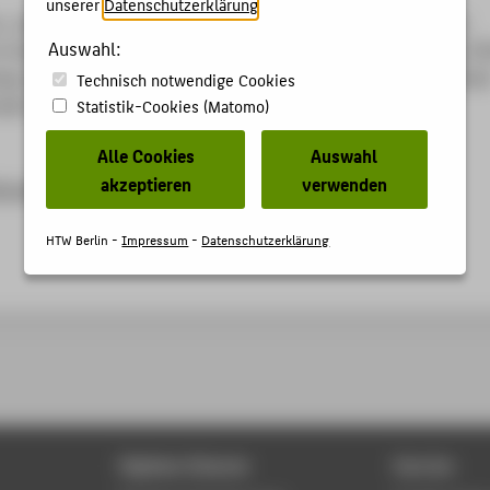
unserer
Datenschutzerklärung
.
n: „Argenic“ Poolwasserdesinfektion, Nominierung - Kategorie
Auswahl:
Industriegüterbereich. In: Sächsicher Staatspreis für Design 20
og. Hg. von Sächsisches Staatsministeriums für Wirtschaft, Arbei
Technisch notwendige Cookies
sden: 2018 S. 54-55.
Statistik-Cookies (Matomo)
Alle Cookies
Auswahl
akzeptieren
verwenden
eis.sachsen.de/download/SSfD-Katalog_2018_digital.pdf
HTW Berlin -
Impressum
-
Datenschutzerklärung
Digitale Dienste
Service