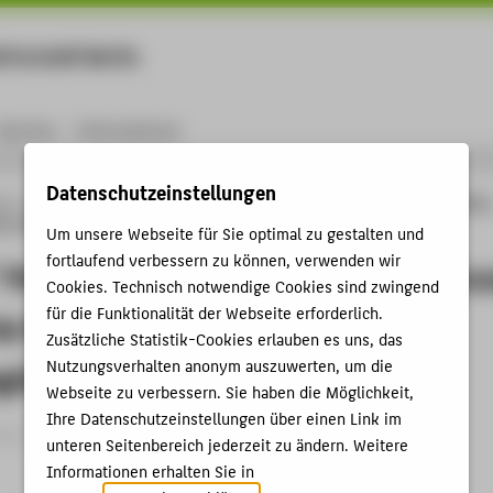
rtschaft Berlin
Menu
Karriere
International
Datenschutzeinstellungen
ng
Online-Forschungskatalog
Publikationen
„Argenic“ Poolwasserdesinfektion
ie Produktdesign im Industriegüterbereich
Um unsere Webseite für Sie optimal zu gestalten und
fortlaufend verbessern zu können, verwenden wir
 Poolwasserdesinfektion, Nominieru
Cookies. Technisch notwendige Cookies sind zwingend
für die Funktionalität der Webseite erforderlich.
ie Produktdesign im
Zusätzliche Statistik-Cookies erlauben es uns, das
Nutzungsverhalten anonym auszuwerten, um die
güterbereich
Webseite zu verbessern. Sie haben die Möglichkeit,
Ihre Datenschutzeinstellungen über einen Link im
g › Ausstellungskatalogbeitrag › 2018
unteren Seitenbereich jederzeit zu ändern. Weitere
Informationen erhalten Sie in