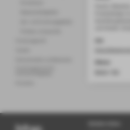
Promotionen
Feucht, Sebastia
Wissenschaftsgebiete
Produktdesign im 
Ausstellungskatal
Lehr- und Forschungsgebiete
und Verkehr. Dre
Professor_innenprofile
Link
Forschungsprofil
https://designpr
Transfer
Partnerschaften und Netzwerke
Zitieren
Forschungsservice für
BibTeX
/
RIS
Hochschulmitglieder
Promotion
Beliebte Seiten