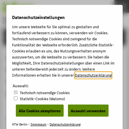
DE
EN
Datenschutzeinstellungen
Hochschule für Technik und Wirtschaft Berlin
University of Applied Sciences
Um unsere Webseite für Sie optimal zu gestalten und
Menu
fortlaufend verbessern zu können, verwenden wir Cookies.
THEMEN
FORSCHUNG
Technisch notwendige Cookies sind zwingend für die
HOCHSCHULE
Funktionalität der Webseite erforderlich. Zusätzliche Statistik-
Cookies erlauben es uns, das Nutzungsverhalten anonym
CAMPUS
Natürliche organische Farb- und
auszuwerten, um die Webseite zu verbessern. Sie haben die
Möglichkeit, Ihre Datenschutzeinstellungen über einen Link im
STUDIUM
Bindemittel, Beiträge des 12.
unteren Seitenbereich jederzeit zu ändern. Weitere
LEHRE
Informationen erhalten Sie in unserer
Datenschutzerklärung
.
Konservierungswissenschaftlichen
FORSCHUNG
Auswahl:
Kolloquiums in Berlin/Brandenburg
Technisch notwendige Cookies
KARRIERE
Statistik-Cookies (Matomo)
INTERNATIONAL
Konferenzbeitrag › Konferenzpaper › 2018
Alle Cookies akzeptieren
Auswahl verwenden
Zitation
INFORMATIONEN FÜR
HTW Berlin -
Impressum
-
Datenschutzerklärung
Schönemann, Anna: Natürliche organische Farb- und