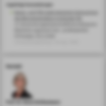
Zugehörige Veranstaltungen
Raman- und FTIR-spektroskopische Untersuchung
des Alterungsverhaltens trocknender Öle
12. Konservierungswissenschaftliches Kolloquium:
Natürliche organische Farb- und Bindemittel
FH Potsdam, 30.11.2018
Veranstaltungsbeitrag › Vortrag › 2018
Kontakt
Prof. Dr. Anna Schönemann