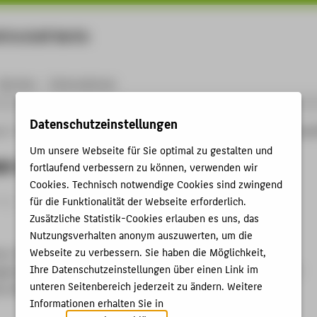
rtschaft Berlin
Menu
Karriere
International
Datenschutzeinstellungen
ng
Online-Forschungskatalog
Publikationen
Wer Risiken streut, ist besser ges
Um unsere Webseite für Sie optimal zu gestalten und
en streut, ist besser geschützt
fortlaufend verbessern zu können, verwenden wir
Cookies. Technisch notwendige Cookies sind zwingend
g › Aufsatz › 2018
für die Funktionalität der Webseite erforderlich.
Zusätzliche Statistik-Cookies erlauben es uns, das
Nutzungsverhalten anonym auszuwerten, um die
Webseite zu verbessern. Sie haben die Möglichkeit,
r: Wer Risiken streut, ist besser geschützt. In:
Ihre Datenschutzeinstellungen über einen Link im
ent für Privatanleger. Hg. von Gerald Klein / Jonas Haase /
unteren Seitenbereich jederzeit zu ändern. Weitere
d. Berlin: growney 2018 S. 6-8.
Informationen erhalten Sie in