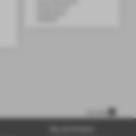
Campus Wilhelminenhof
TGS Haus 1a/b, 417
Ostendstraße 25
12459
Berlin
nach oben
Über die HTW Berlin