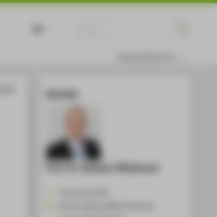
DE
EN
Informationen für
chützt
Kontakt
Prof. Dr. Dietmar Hillebrand
+49 30 5019-2409
Dietmar.Hillebrand@HTW-Berlin.de