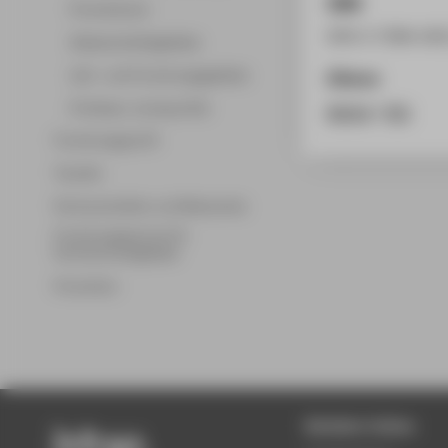
ISBN
Promotionen
978-3-7394-2431
Wissenschaftsgebiete
Lehr- und Forschungsgebiete
Zitieren
Professor_innenprofile
BibTeX
/
RIS
Forschungsprofil
Transfer
Partnerschaften und Netzwerke
Forschungsservice für
Hochschulmitglieder
Promotion
Beliebte Seiten