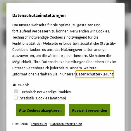
DE
EN
Datenschutzeinstellungen
Hochschule für Technik und Wirtschaft Berlin
University of Applied Sciences
Um unsere Webseite für Sie optimal zu gestalten und
Menu
fortlaufend verbessern zu können, verwenden wir Cookies.
THEMEN
FORSCHUNG
Technisch notwendige Cookies sind zwingend für die
Funktionalität der Webseite erforderlich. Zusätzliche Statistik-
HOCHSCHULE
Cookies erlauben es uns, das Nutzungsverhalten anonym
CAMPUS
auszuwerten, um die Webseite zu verbessern. Sie haben die
Kommentierung § 33
Möglichkeit, Ihre Datenschutzeinstellungen über einen Link im
STUDIUM
unteren Seitenbereich jederzeit zu ändern. Weitere
Genossenschaftsgesetzt
Informationen erhalten Sie in unserer
Datenschutzerklärung
.
LEHRE
Sammelbandbeitrag › Gesetzeskommentar
Auswahl:
FORSCHUNG
(Loseblattsammlung oder gebunden) › 2019
Technisch notwendige Cookies
KARRIERE
Statistik-Cookies (Matomo)
Zitation
INTERNATIONAL
Alle Cookies akzeptieren
Auswahl verwenden
Kühnberger, Manfred; Schmidt, Thorsten:
Kommentierung § 33 Genossenschaftsgesetzt. In:
INFORMATIONEN FÜR
HTW Berlin -
Impressum
-
Datenschutzerklärung
Berliner Kommentar zum Genossenschaftsgesetz. Hg.